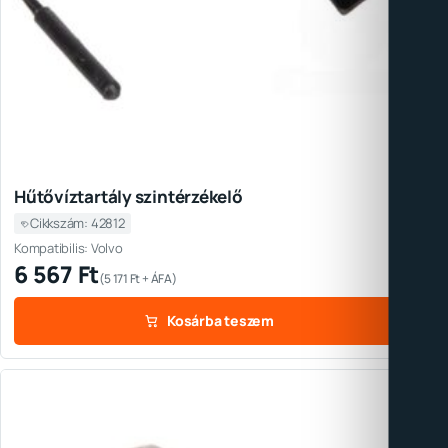
Hűtővíztartály szintérzékelő
Cikkszám: 42812
Kompatibilis: Volvo
6 567
Ft
(
5 171
Ft
+ ÁFA)
Kosárba teszem