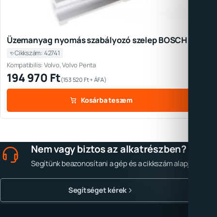
Üzemanyag nyomás szabályozó szelep BOSCH
Cikkszám: 42741
Kompatibilis: Volvo, Volvo Penta
194 970
Ft
(
153 520
Ft
+ ÁFA)
Kosárba teszem
Nem vagy biztos az alkatrészben?
Segítünk beazonosítani a gép és a cikkszám alapján.
Segítséget kérek