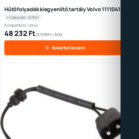
Hűtőfolyadék kiegyenlítő tartály Volvo 11110410
Cikkszám: 67651
Kompatibilis: Volvo
48 232
Ft
(
37 978
Ft
+ ÁFA)
Kosárba teszem