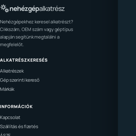
nehézgép
alkatrész
Nehézgépekhez keresel alkatrészt?
Cikkszám, OEM szám vagy géptípus
alapján segítünk megtalálni a
megfelelőt.
ALKATRÉSZKERESÉS
Alkatrészek
Gép szerinti kereső
Márkák
INFORMÁCIÓK
Kapcsolat
Szállítás és fizetés
ÁSZF