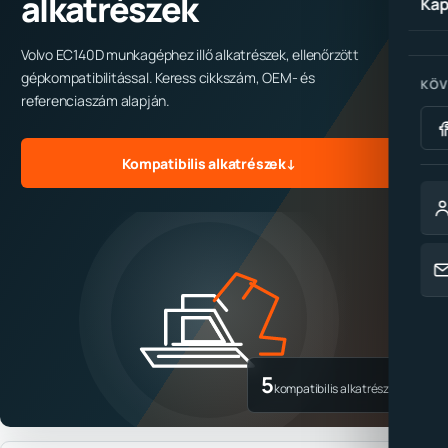
alkatrészek
Kap
Volvo EC140D munkagéphez illő alkatrészek, ellenőrzött
gépkompatibilitással. Keress cikkszám, OEM- és
KÖV
referenciaszám alapján.
Kompatibilis alkatrészek
↓
5
kompatibilis alkatrész