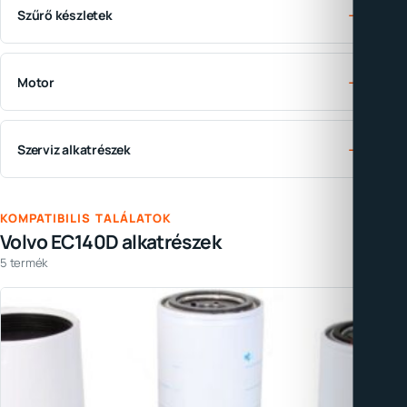
→
Szűrő készletek
→
Motor
→
Szerviz alkatrészek
KOMPATIBILIS TALÁLATOK
Volvo EC140D alkatrészek
5 termék