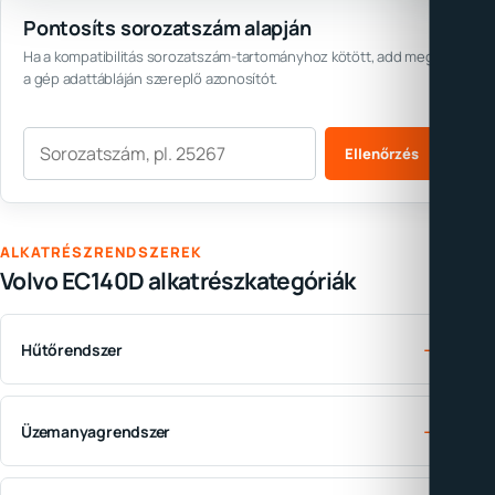
Pontosíts sorozatszám alapján
Ha a kompatibilitás sorozatszám-tartományhoz kötött, add meg
a gép adattábláján szereplő azonosítót.
Sorozatszám
Ellenőrzés
ALKATRÉSZRENDSZEREK
Volvo EC140D alkatrészkategóriák
→
Hűtőrendszer
→
Üzemanyagrendszer