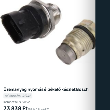
Üzemanyag nyomás érzékelő készlet Bosch
Cikkszám: 42742
Kompatibilis: Volvo
73 838
Ft
(
58 140
Ft
+ ÁFA)