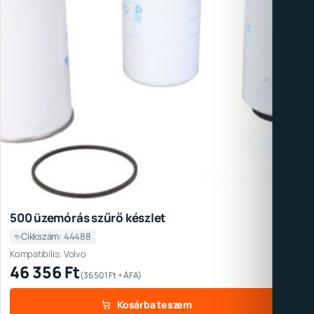
500 üzemórás szűrő készlet
Cikkszám: 44488
Kompatibilis: Volvo
46 356
Ft
(
36 501
Ft
+ ÁFA)
Kosárba teszem