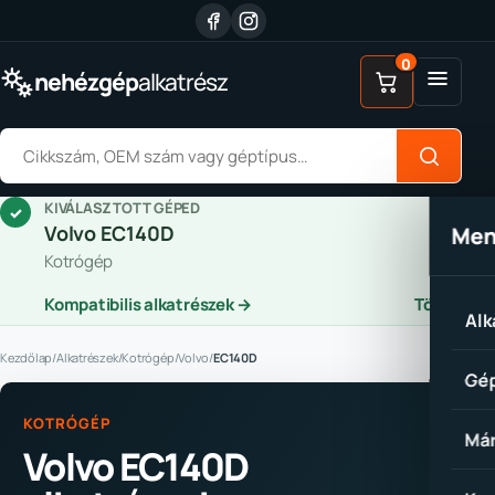
Ugrás a tartalomhoz
0
Menü
nehézgép
alkatrész
Alkatrész keresése
KIVÁLASZTOTT GÉPED
✓
Volvo EC140D
Me
Kotrógép
Kompatibilis alkatrészek →
Törlés
Alk
Kezdőlap
/
Alkatrészek
/
Kotrógép
/
Volvo
/
EC140D
Gép
KOTRÓGÉP
Már
Volvo EC140D