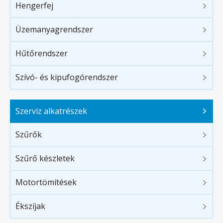
Hengerfej
Üzemanyagrendszer
Hűtőrendszer
Szívó- és kipufogórendszer
Szerviz alkatrészek
Szűrők
Szűrő készletek
Motortömítések
Ékszíjak