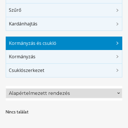
Szűrő
Kardánhajtás
Kormányzás és csukló
Kormányzás
Csuklószerkezet
Nincs találat