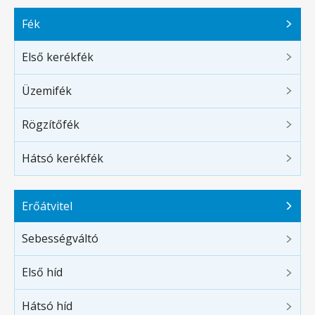
Fék
Első kerékfék
Üzemifék
Rögzítőfék
Hátsó kerékfék
Erőátvitel
Sebességváltó
Első híd
Hátsó híd