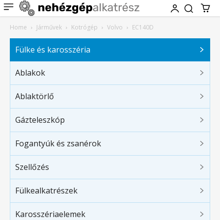
Home
Járművek
Kotrógép
Volvo
EC140D
Fülke és karosszéria
Ablakok
Ablaktörlő
Gázteleszkóp
Fogantyúk és zsanérok
Szellőzés
Fülkealkatrészek
Karosszériaelemek