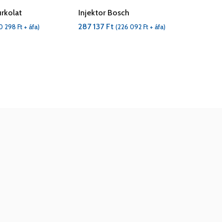
urkolat
Injektor Bosch
287 137
Ft
0 298
Ft
+ áfa)
(
226 092
Ft
+ áfa)