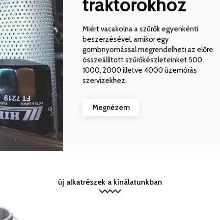
traktorokhoz
Miért vacakolna a szűrők egyenkénti
beszerzésével, amikor egy
gombnyomással megrendelheti az előre
összeállított szűrőkészleteinket 500,
1000, 2000 illetve 4000 üzemórás
szervízekhez.
Megnézem
új alkatrészek a kínálatunkban