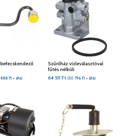
befecskendező
Szűrőház vízleválasztóval
fűtés nélküli
64 511
Ft
7 888
Ft
+ áfa)
(
50 796
Ft
+ áfa)