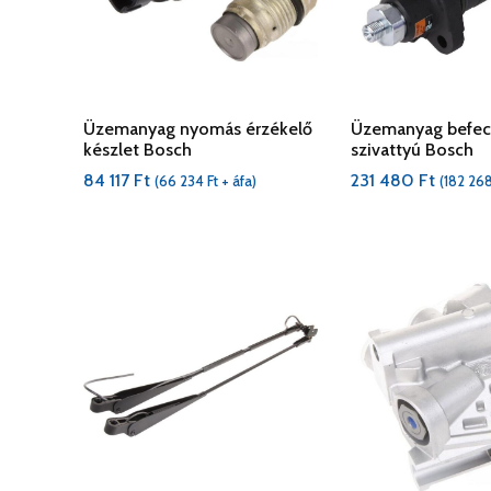
Üzemanyag nyomás érzékelő
Üzemanyag befe
készlet Bosch
szivattyú Bosch
84 117
Ft
231 480
Ft
(
66 234
Ft
+ áfa)
(
182 26