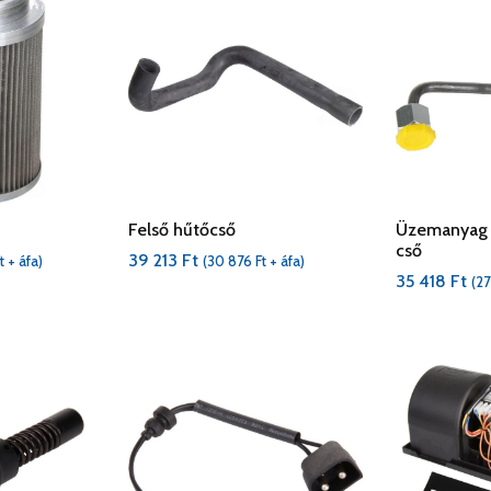
Felső hűtőcső
Üzemanyag 
cső
39 213
Ft
t
+ áfa)
(
30 876
Ft
+ áfa)
35 418
Ft
(
2