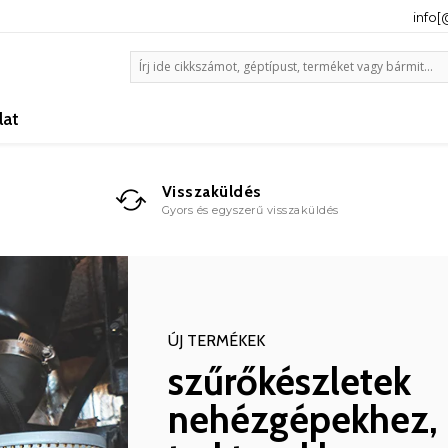
info
lat
Visszaküldés
Gyors és egyszerű visszaküldés
ÚJ TERMÉKEK
szűrőkészletek
nehézgépekhez,