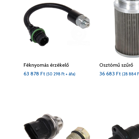
Féknyomás érzékelő
Osztómű szűrő
63 878
Ft
36 683
Ft
(
50 298
Ft
+ áfa)
(
28 884
F