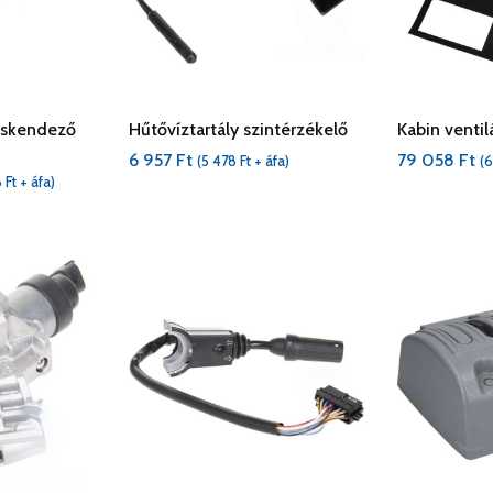
cskendező
Hűtővíztartály szintérzékelő
Kabin ventil
6 957
Ft
79 058
Ft
(
5 478
Ft
+ áfa)
(
6
8
Ft
+ áfa)