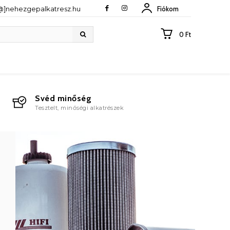
[@]nehezgepalkatresz.hu
Fiókom
0 Ft
Svéd minőség
Tesztelt, minőségi alkatrészek