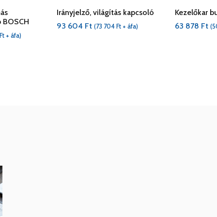
ás
Irányjelző, világítás kapcsoló
Kezelőkar b
ep BOSCH
93 604
Ft
63 878
Ft
(
73 704
Ft
+ áfa)
(
5
Ft
+ áfa)