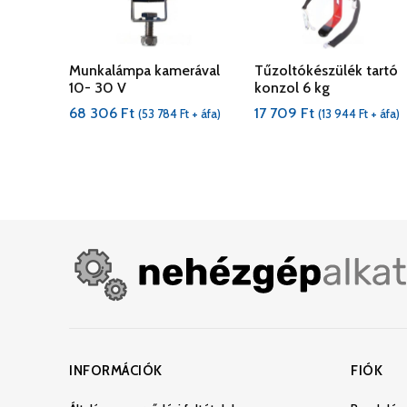
Munkalámpa kamerával
Tűzoltókészülék tartó
10- 30 V
konzol 6 kg
68 306
Ft
17 709
Ft
(
53 784
Ft
+ áfa)
(
13 944
Ft
+ áfa)
INFORMÁCIÓK
FIÓK