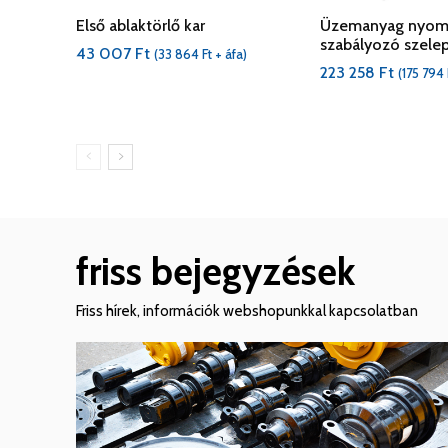
Első ablaktörlő kar
Üzemanyag nyom
szabályozó szel
43 007
Ft
(
33 864
Ft
+ áfa)
223 258
Ft
(
175 794
friss bejegyzések
Friss hírek, információk webshopunkkal kapcsolatban