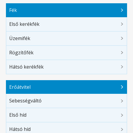
Fék
Első kerékfék
Üzemifék
Rögzítőfék
Hátsó kerékfék
Erőátvitel
Sebességváltó
Első híd
Hátsó híd