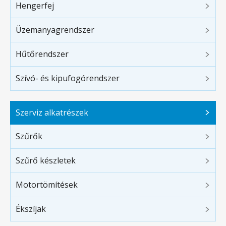
Hengerfej
Üzemanyagrendszer
Hűtőrendszer
Szívó- és kipufogórendszer
Szerviz alkatrészek
Szűrők
Szűrő készletek
Motortömítések
Ékszíjak