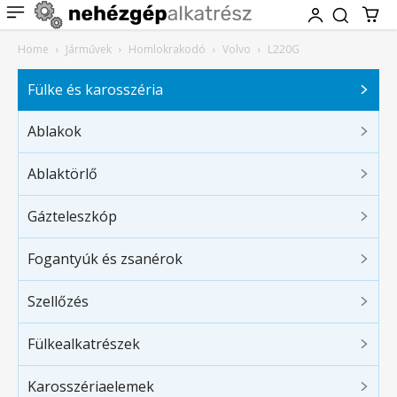
Home
Járművek
Homlokrakodó
Volvo
L220G
Fülke és karosszéria
Ablakok
Ablaktörlő
Gázteleszkóp
Fogantyúk és zsanérok
Szellőzés
Fülkealkatrészek
Karosszériaelemek