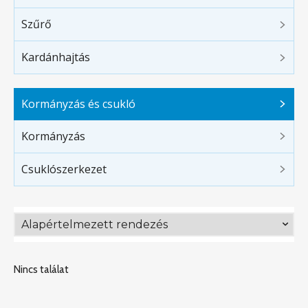
Szűrő
Kardánhajtás
Kormányzás és csukló
Kormányzás
Csuklószerkezet
Nincs találat