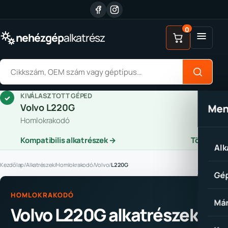
Ugrás a tartalomhoz
0
Menü
nehézgép
alkatrész
Alkatrész keresése
KIVÁLASZTOTT GÉPED
✓
Volvo L220G
Me
Homlokrakodó
Kompatibilis alkatrészek →
Törlés
Alk
Kezdőlap
/
Alkatrészek
/
Homlokrakodó
/
Volvo
/
L220G
Gép
HOMLOKRAKODÓ
Már
Volvo L220G alkatrészek