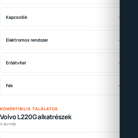
→
Kapcsolók
→
Elektromos rendszer
→
Erőátvitel
→
Fék
KOMPATIBILIS TALÁLATOK
Volvo L220G alkatrészek
4 termék