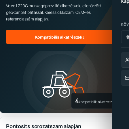
Kap
Volvo L220G munkagéphez illő alkatrészek, ellenőrzött
gépkompatibilitással. Keress cikkszám, OEM- és
referenciaszám alapján.
KÖV
Kompatibilis alkatrészek
↓
4
kompatibilis alkatrész
Pontosíts sorozatszám alapján