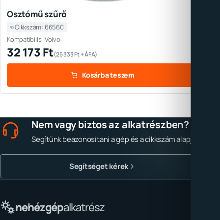
Osztómű szűrő
Cikkszám: 66560
Kompatibilis: Volvo
32 173
Ft
(
25 333
Ft
+ ÁFA)
Kosárba teszem
Nem vagy biztos az alkatrészben?
Segítünk beazonosítani a gép és a cikkszám alapján.
Segítséget kérek
nehézgép
alkatrész