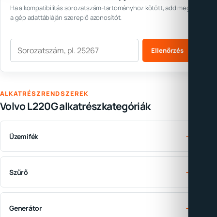
Ha a kompatibilitás sorozatszám-tartományhoz kötött, add meg
a gép adattábláján szereplő azonosítót.
Sorozatszám
Ellenőrzés
ALKATRÉSZRENDSZEREK
Volvo L220G alkatrészkategóriák
→
Üzemifék
→
Szűrő
→
Generátor