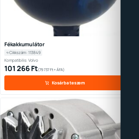
Fékakkumulátor
Cikkszám: 113849
Kompatibilis: Volvo
101 266
Ft
(
79 737
Ft
+ ÁFA)
Kosárba teszem