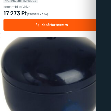
Cikkszám: 112-13002
Kompatibilis: Volvo
17 273
Ft
(
13 601
Ft
+ ÁFA)
Kosárba teszem