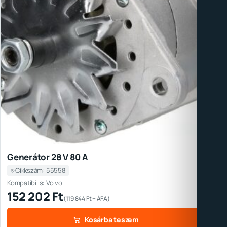
Generátor 28 V 80 A
Cikkszám: 55558
Kompatibilis: Volvo
152 202
Ft
(
119 844
Ft
+ ÁFA)
Kosárba teszem