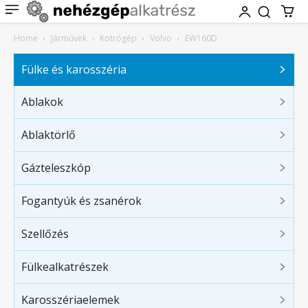
Home
Járművek
Kotrógép
Volvo
EW160D
Fülke és karosszéria
Ablakok
Ablaktörlő
Gázteleszkóp
Fogantyúk és zsanérok
Szellőzés
Fülkealkatrészek
Karosszériaelemek