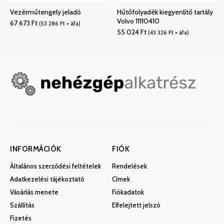
Vezérműtengely jeladó
Hűtőfolyadék kiegyenlítő tartály
Volvo 11110410
67 673
Ft
(
53 286
Ft
+ áfa)
55 024
Ft
(
43 326
Ft
+ áfa)
INFORMÁCIÓK
FIÓK
Általános szerződési feltételek
Rendelések
Adatkezelési tájékoztató
Címek
Vásárlás menete
Fiókadatok
Szállítás
Elfelejtett jelszó
Fizetés