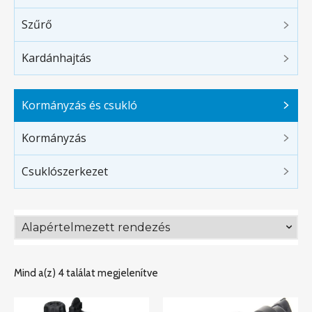
Szűrő
Kardánhajtás
Kormányzás és csukló
Kormányzás
Csuklószerkezet
Mind a(z) 4 találat megjelenítve