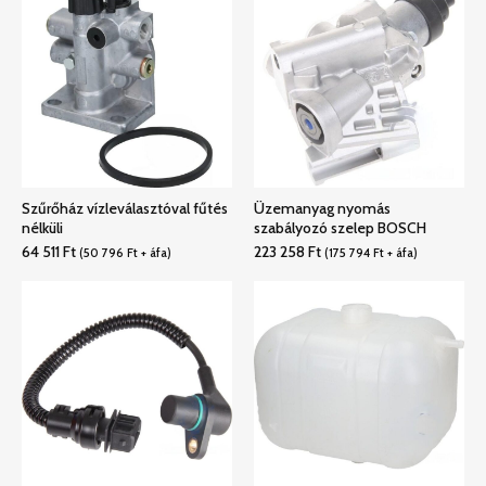
Szűrőház vízleválasztóval fűtés
Üzemanyag nyomás
nélküli
szabályozó szelep BOSCH
64 511
Ft
223 258
Ft
(
50 796
Ft
+ áfa)
(
175 794
Ft
+ áfa)