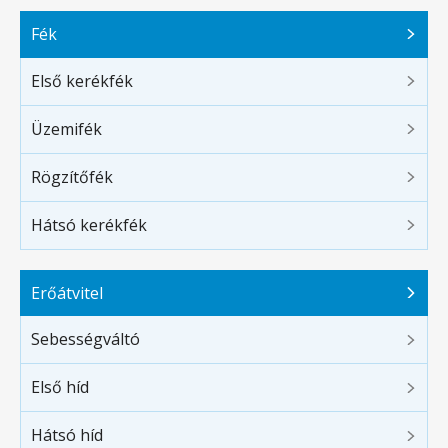
Fék
Első kerékfék
Üzemifék
Rögzítőfék
Hátsó kerékfék
Erőátvitel
Sebességváltó
Első híd
Hátsó híd