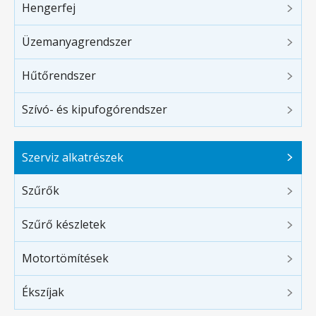
Hengerfej
Üzemanyagrendszer
Hűtőrendszer
Szívó- és kipufogórendszer
Szerviz alkatrészek
Szűrők
Szűrő készletek
Motortömítések
Ékszíjak