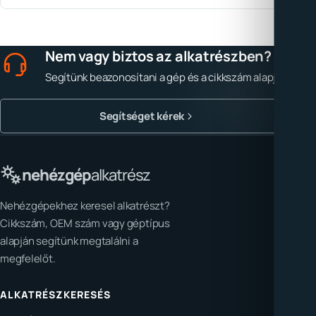
Nem vagy biztos az alkatrészben?
Segítünk beazonosítani a gép és a cikkszám alapján.
Segítséget kérek
nehézgép
alkatrész
Nehézgépekhez keresel alkatrészt?
Cikkszám, OEM szám vagy géptípus
alapján segítünk megtalálni a
megfelelőt.
ALKATRÉSZKERESÉS