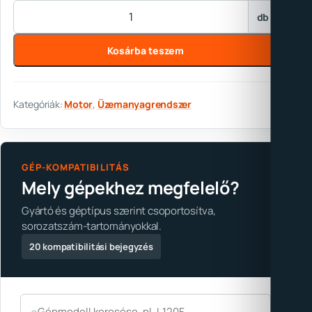
Injektor Bosch mennyiség
db
Kosárba teszem
Kategóriák:
Motor
,
Üzemanyagrendszer
GÉP-KOMPATIBILITÁS
Mely gépekhez megfelelő?
Gyártó és géptípus szerint csoportosítva,
sorozatszám-tartományokkal.
20 kompatibilitási bejegyzés
⌕