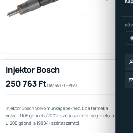
Kap
KÖV
Injektor Bosch
250 763
Ft
(
197 451
Ft
+ ÁFA)
Injektor Bosch Volvo munkagépekhez. Ez a termék a
Volvo L110E gépnél a 2202- szériaszámtól megfelelő, az
L120E gépnél a 19804- szériaszámtól.