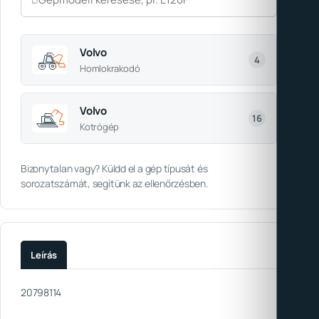
Volvo
4
Homlokrakodó
Volvo
16
Kotrógép
Bizonytalan vagy? Küldd el a gép típusát és
sorozatszámát, segítünk az ellenőrzésben.
Leírás
20798114