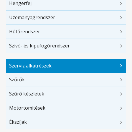
Hengerfej
Üzemanyagrendszer
Hűtőrendszer
Szívó- és kipufogórendszer
Szerviz alkatrészek
Szűrők
Szűrő készletek
Motortömítések
Ékszíjak