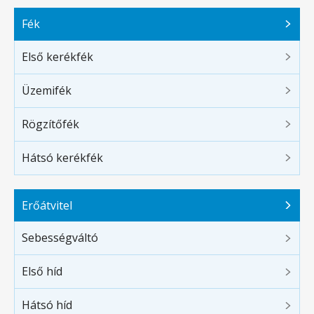
Fék
Első kerékfék
Üzemifék
Rögzítőfék
Hátsó kerékfék
Erőátvitel
Sebességváltó
Első híd
Hátsó híd