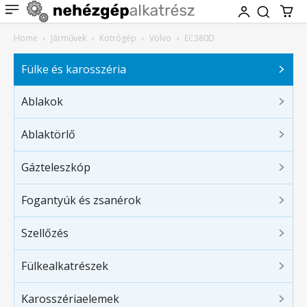
Home
Járművek
Kotrógép
Volvo
EC380D
Fülke és karosszéria
Ablakok
Ablaktörlő
Gázteleszkóp
Fogantyúk és zsanérok
Szellőzés
Fülkealkatrészek
Karosszériaelemek