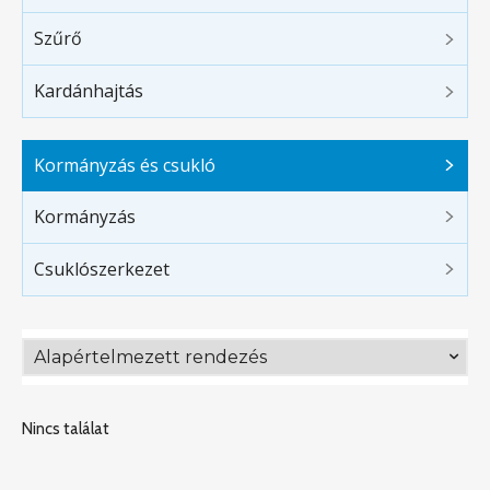
Szűrő
Kardánhajtás
Kormányzás és csukló
Kormányzás
Csuklószerkezet
Nincs találat