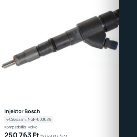
Injektor Bosch
Cikkszám: NGP-000089
Kompatibilis: Volvo
250 763
Ft
(
197 451
Ft
+ ÁFA)