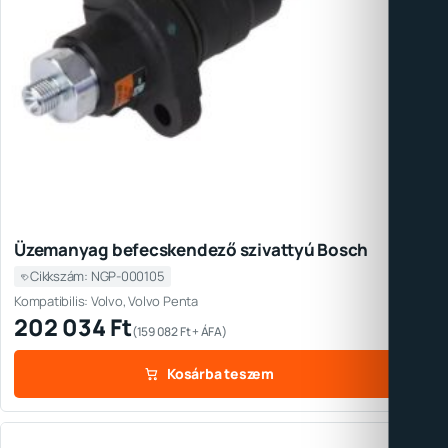
Üzemanyag befecskendező szivattyú Bosch
Cikkszám: NGP-000105
Kompatibilis: Volvo, Volvo Penta
202 034
Ft
(
159 082
Ft
+ ÁFA)
Kosárba teszem