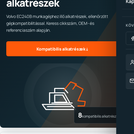
alkatrészek
Kap
Volvo EC240B munkagéphez illő alkatrészek, ellenőrzött
gépkompatibilitással. Keress cikkszám, OEM- és
KÖV
referenciaszám alapján.
Kompatibilis alkatrészek
↓
8
kompatibilis alkatrész