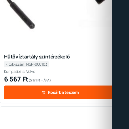
Hűtővíztartály szintérzékelő
Cikkszám: NGP-000103
Kompatibilis: Volvo
6 567
Ft
(
5 171
Ft
+ ÁFA)
Kosárba teszem