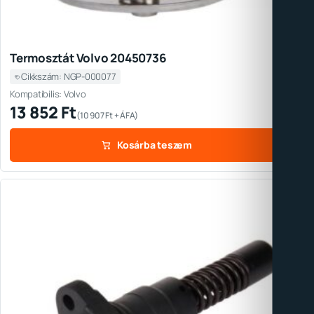
Termosztát Volvo 20450736
Cikkszám: NGP-000077
Kompatibilis: Volvo
13 852
Ft
(
10 907
Ft
+ ÁFA)
Kosárba teszem