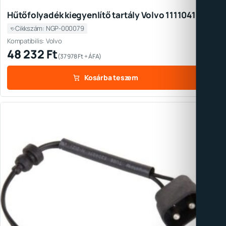
Hűtőfolyadék kiegyenlítő tartály Volvo 11110410
Cikkszám: NGP-000079
Kompatibilis: Volvo
48 232
Ft
(
37 978
Ft
+ ÁFA)
Kosárba teszem