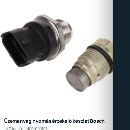
Üzemanyag nyomás érzékelő készlet Bosch
Cikkszám: NGP-000107