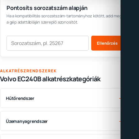
Pontosíts sorozatszám alapján
Ha a kompatibilitás sorozatszám-tartományhoz kötött, add meg
a gép adattábláján szereplő azonosítót.
Sorozatszám
Ellenőrzés
ALKATRÉSZRENDSZEREK
Volvo EC240B alkatrészkategóriák
→
Hűtőrendszer
→
Üzemanyagrendszer