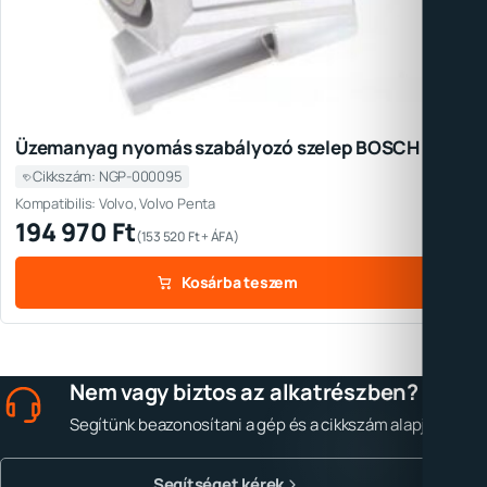
Üzemanyag nyomás szabályozó szelep BOSCH
Cikkszám: NGP-000095
Kompatibilis: Volvo, Volvo Penta
194 970
Ft
(
153 520
Ft
+ ÁFA)
Kosárba teszem
Nem vagy biztos az alkatrészben?
Segítünk beazonosítani a gép és a cikkszám alapján.
Segítséget kérek