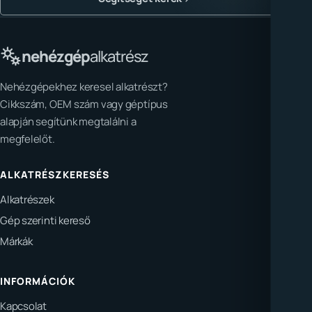
nehézgép
alkatrész
Nehézgépekhez keresel alkatrészt?
Cikkszám, OEM szám vagy géptípus
alapján segítünk megtalálni a
megfelelőt.
ALKATRÉSZKERESÉS
Alkatrészek
Gép szerinti kereső
Márkák
INFORMÁCIÓK
Kapcsolat