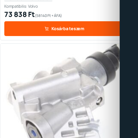
Kompatibilis: Volvo
73 838
Ft
(
58 140
Ft
+ ÁFA)
Kosárba teszem