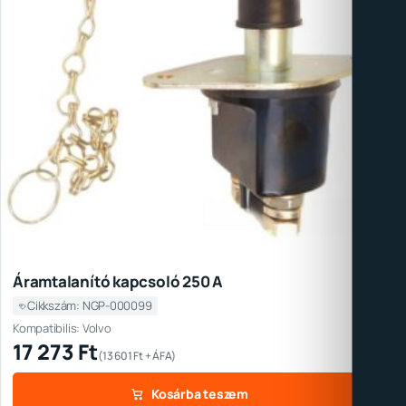
Áramtalanító kapcsoló 250 A
Cikkszám: NGP-000099
Kompatibilis: Volvo
17 273
Ft
(
13 601
Ft
+ ÁFA)
Kosárba teszem