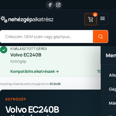
Ugrás a tartalomhoz
0
Menü
nehézgép
alkatrész
Alkatrész keresése
KIVÁLASZTOTT GÉPED
✓
Volvo EC240B
Me
Kotrógép
Kompatibilis alkatrészek →
Törlés
Alk
Kezdőlap
/
Alkatrészek
/
Kotrógép
/
Volvo
/
EC240B
Gép
KOTRÓGÉP
Már
Volvo EC240B