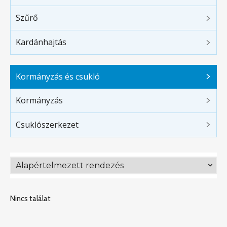
Szűrő
Kardánhajtás
Kormányzás és csukló
Kormányzás
Csuklószerkezet
Nincs találat