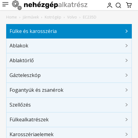
Home
Járművek
Kotrógép
Volvo
EC235D
Fülke és karosszéria
Ablakok
Ablaktörlő
Gázteleszkóp
Fogantyúk és zsanérok
Szellőzés
Fülkealkatrészek
Karosszériaelemek