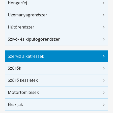
Hengerfej
Üzemanyagrendszer
Hűtőrendszer
Szívó- és kipufogórendszer
Szerviz alkatrészek
Szűrők
Szűrő készletek
Motortömítések
Ékszíjak