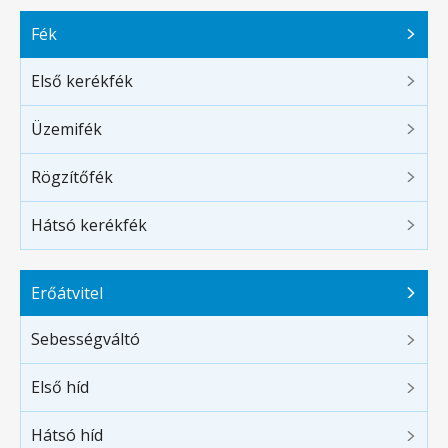
Fék
Első kerékfék
Üzemifék
Rögzítőfék
Hátsó kerékfék
Erőátvitel
Sebességváltó
Első híd
Hátsó híd