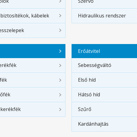
olók
Szervó
 biztosítékok, kábelek
Hidraulikus rendszer
sszelepek
Erőátvitel
erékfék
Sebességváltó
fék
Első híd
tőfék
Hátsó híd
 kerékfék
Szűrő
Kardánhajtás