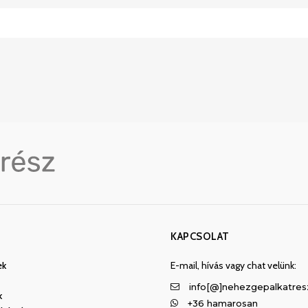
KAPCSOLAT
ek
E-mail, hívás vagy chat velünk:
info[@]nehezgepalkatres
k
+36 hamarosan