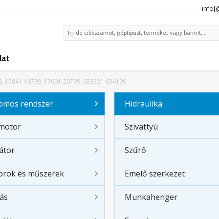
info
lat
2, 15841-16799, 17001-20799, 632321-634199
romos rendszer
Hidraulika
ómotor
Szivattyú
átor
Szűrő
orok és műszerek
Emelő szerkezet
tás
Munkahenger