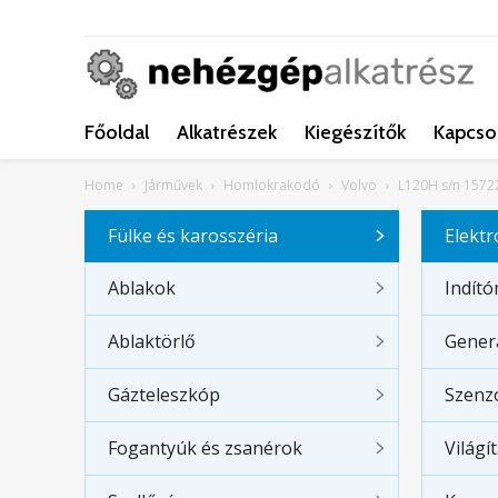
Főoldal
Alkatrészek
Kiegészítők
Kapcso
Home
Járművek
Homlokrakodó
Volvo
L120H s/n 1572
Fülke és karosszéria
Elekt
Ablakok
Indít
Ablaktörlő
Gener
Gázteleszkóp
Szenz
Fogantyúk és zsanérok
Világí