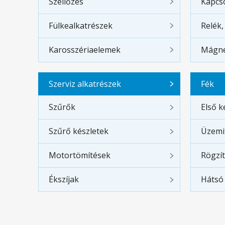
Szellőzés
Kapcs
Fülkealkatrészek
Relék,
Karosszériaelemek
Mágne
Szerviz alkatrészek
Fék
Szűrők
Első k
Szűrő készletek
Üzemi
Motortömítések
Rögzí
Ékszíjak
Hátsó