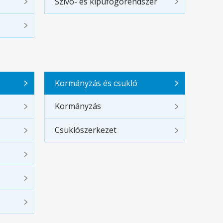
Szívó- és kipufogórendszer
Kormányzás és csukló
Kormányzás
Csuklószerkezet