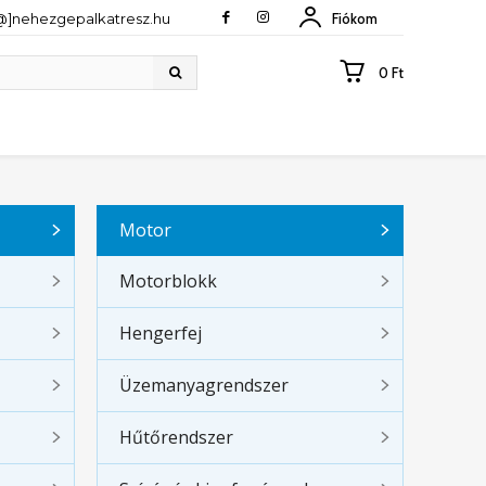
[@]nehezgepalkatresz.hu
Fiókom
0 Ft
Motor
Motorblokk
Hengerfej
Üzemanyagrendszer
Hűtőrendszer