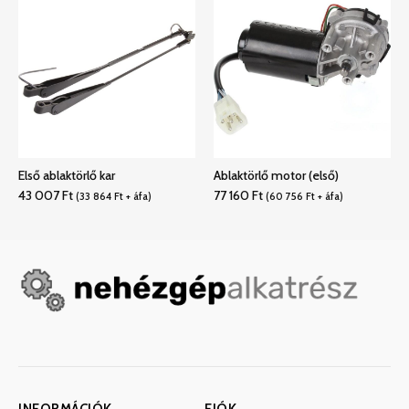
Első ablaktörlő kar
Ablaktörlő motor (első)
43 007
Ft
77 160
Ft
(
33 864
Ft
+ áfa)
(
60 756
Ft
+ áfa)