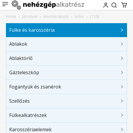
Home
Járművek
Homlokrakodó
Volvo
L110E
Fülke és karosszéria
Ablakok
Ablaktörlő
Gázteleszkóp
Fogantyúk és zsanérok
Szellőzés
Fülkealkatrészek
Karosszériaelemek