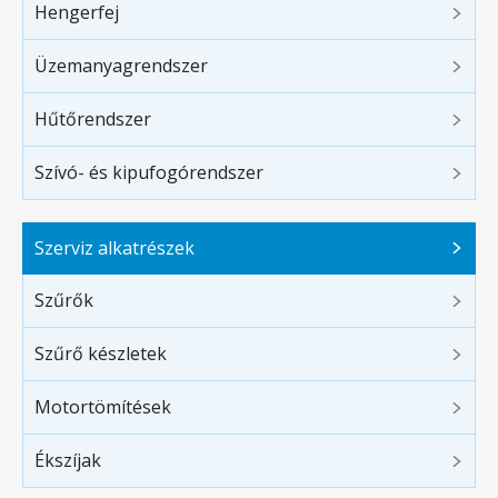
Hengerfej
Üzemanyagrendszer
Hűtőrendszer
Szívó- és kipufogórendszer
Szerviz alkatrészek
Szűrők
Szűrő készletek
Motortömítések
Ékszíjak