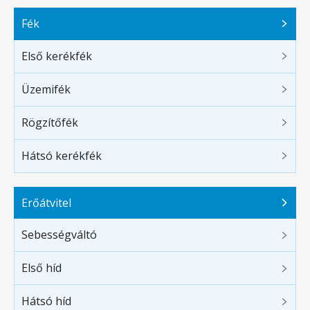
Fék
Első kerékfék
Üzemifék
Rögzítőfék
Hátsó kerékfék
Erőátvitel
Sebességváltó
Első híd
Hátsó híd