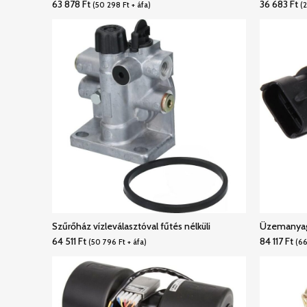
63 878
Ft
36 683
Ft
(
50 298
Ft
+ áfa)
(
Szűrőház vízleválasztóval fűtés nélküli
Üzemanyag 
64 511
Ft
84 117
Ft
(
50 796
Ft
+ áfa)
(
66