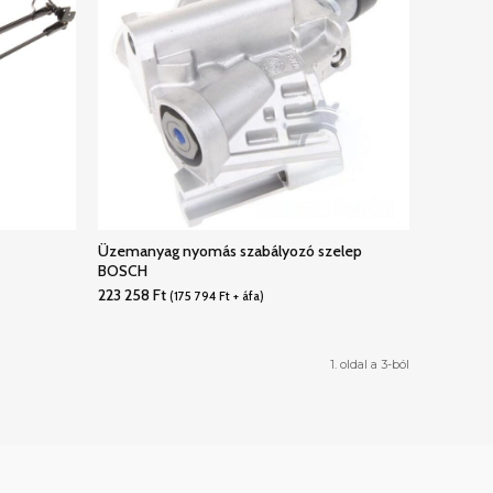
Üzemanyag nyomás szabályozó szelep
BOSCH
223 258
Ft
(
175 794
Ft
+ áfa)
1. oldal a 3-ból