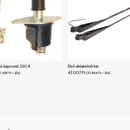
tó kapcsoló 250 A
Első ablaktörlő kar
43 007
Ft
5 438
Ft
+ áfa)
(
33 864
Ft
+ áfa)