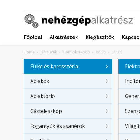
Főoldal
Alkatrészek
Kiegészítők
Kapcso
Home
Járművek
Homlokrakodó
Volvo
L110E
Fülke és karosszéria
Elekt
Ablakok
Indít
Ablaktörlő
Gener
Gázteleszkóp
Szenz
Fogantyúk és zsanérok
Világí