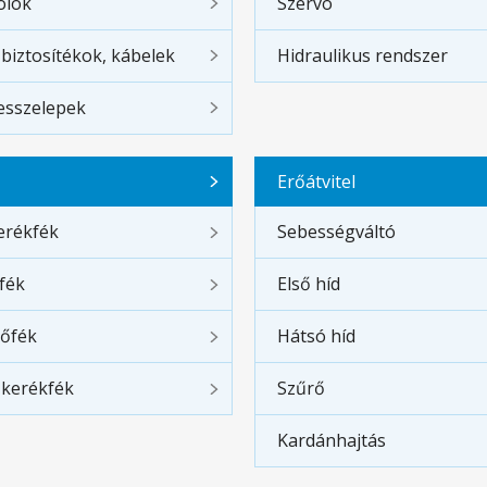
olók
Szervó
 biztosítékok, kábelek
Hidraulikus rendszer
sszelepek
Erőátvitel
erékfék
Sebességváltó
fék
Első híd
tőfék
Hátsó híd
 kerékfék
Szűrő
Kardánhajtás