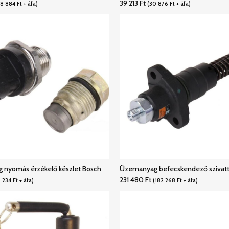
39 213
Ft
28 884
Ft
+ áfa)
(
30 876
Ft
+ áfa)
nyomás érzékelő készlet Bosch
Üzemanyag befecskendező szivatt
231 480
Ft
 234
Ft
+ áfa)
(
182 268
Ft
+ áfa)