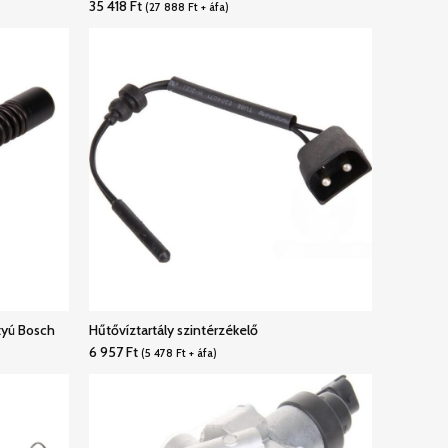
35 418
Ft
(
27 888
Ft
+ áfa)
yú Bosch
Hűtővíztartály szintérzékelő
6 957
Ft
(
5 478
Ft
+ áfa)