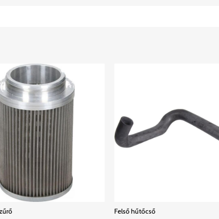
zűrő
Felső hűtőcső