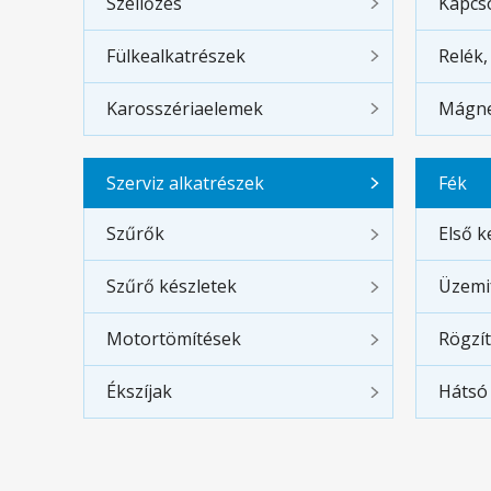
Szellőzés
Kapcs
Fülkealkatrészek
Relék,
Karosszériaelemek
Mágne
Szerviz alkatrészek
Fék
Szűrők
Első k
Szűrő készletek
Üzemi
Motortömítések
Rögzí
Ékszíjak
Hátsó