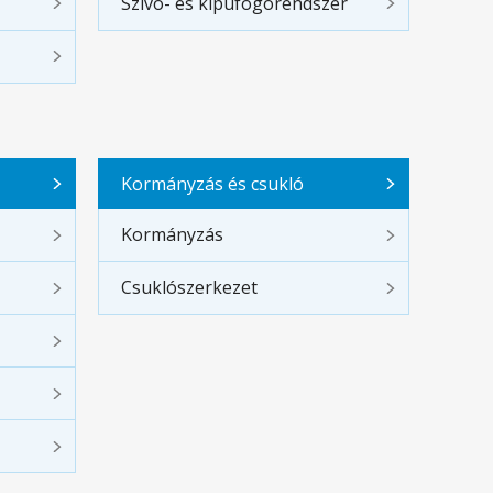
Szívó- és kipufogórendszer
Kormányzás és csukló
Kormányzás
Csuklószerkezet