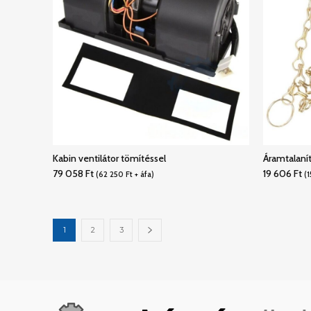
Kabin ventilátor tömítéssel
Áramtalaní
79 058
Ft
19 606
Ft
(
62 250
Ft
+ áfa)
(
1
1
2
3