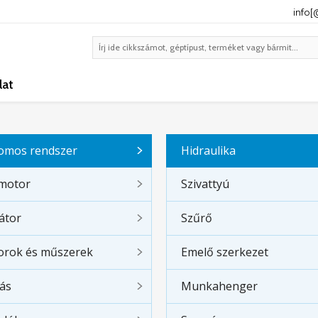
info
lat
romos rendszer
Hidraulika
ómotor
Szivattyú
átor
Szűrő
orok és műszerek
Emelő szerkezet
tás
Munkahenger