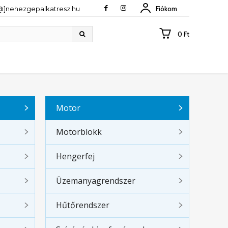
[@]nehezgepalkatresz.hu
Fiókom
0 Ft
Motor
Motorblokk
Hengerfej
Üzemanyagrendszer
Hűtőrendszer