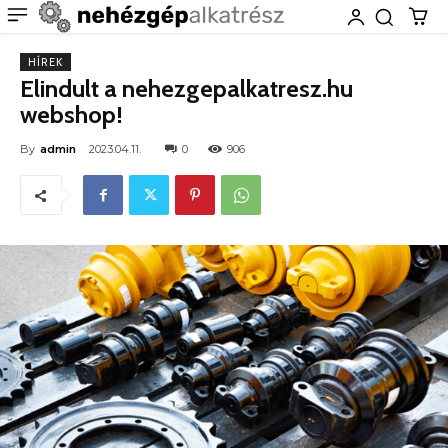
HÍREK
Elindult a nehezgepalkatresz.hu
webshop!
By
admin
2023.04.11.
0
906