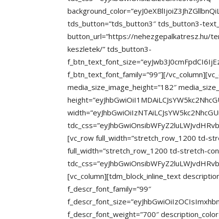
background_color=”eyJ0eXBlIjoiZ3JhZGllb
tds_button=”tds_button3″ tds_button3-text
button_url=”https://nehezgepalkatresz.hu/t
keszletek/” tds_button3-
f_btn_text_font_size=”eyJwb3J0cmFpdCI6IjE
f_btn_text_font_family=”99″][/vc_column][vc
media_size_image_height=”182″ media_size
height=”eyJhbGwiOiI1MDAiLCJsYW5kc2NhcG
width=”eyJhbGwiOiIzNTAiLCJsYW5kc2NhcGU
tdc_css=”eyJhbGwiOnsibWFyZ2luLWJvdHRvbSI
[vc_row full_width=”stretch_row_1200 td-str
full_width=”stretch_row_1200 td-stretch-con
tdc_css=”eyJhbGwiOnsibWFyZ2luLWJvdHRvb
[vc_column][tdm_block_inline_text descript
f_descr_font_family=”99″
f_descr_font_size=”eyJhbGwiOiIzOCIsImxhb
f_descr_font_weight=”700″ description_col