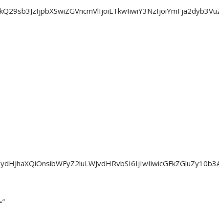
1peGVkQ29sb3JzIjpbXSwiZGVncmVlIjoiLTkwIiwiY3NzIjoiYmFja2dy
icG9ydHJhaXQiOnsibWFyZ2luLWJvdHRvbSI6IjIwIiwicGFkZGluZy
=”