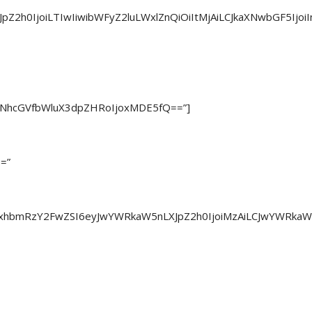
LXJpZ2h0IjoiLTIwIiwibWFyZ2luLWxlZnQiOiItMjAiLCJkaXNwbGF
2NhcGVfbWluX3dpZHRoIjoxMDE5fQ==”]
=”
0sImxhbmRzY2FwZSI6eyJwYWRkaW5nLXJpZ2h0IjoiMzAiLCJwYWRk