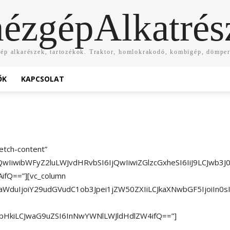
ézgépAlkatrés
p alkarészek, tartozékok. Traktor, homlokrakodó, kombigép, dömper
ŐK
KAPCSOLAT
etch-content”
jQwIiwibWFyZ2luLWJvdHRvbSI6IjQwIiwiZGlzcGxheSI6IiJ9LCJw
AifQ==”][vc_column
WduIjoiY29udGVudC1ob3Jpei1jZW50ZXIiLCJkaXNwbGF5IjoiIn0s
mVubHkiLCJwaG9uZSI6InNwYWNlLWJldHdlZW4ifQ==”]