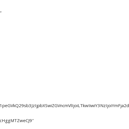
”
MCIsIm1peGVkQ29sb3JzIjpbXSwiZGVncmVlIjoiLTkwIiwiY3NzIjoiYm
EwcHggMTZweCJ9″