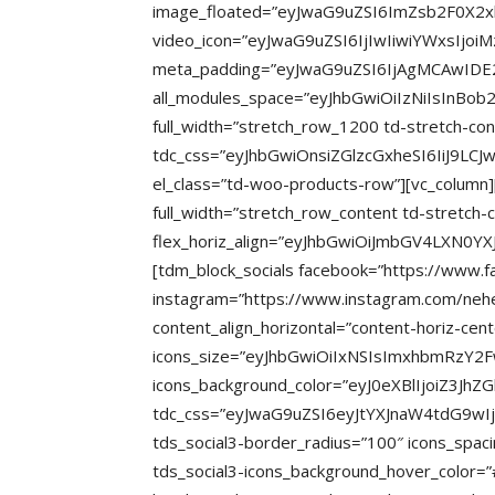
image_floated=”eyJwaG9uZSI6ImZsb2F0X2xl
video_icon=”eyJwaG9uZSI6IjIwIiwiYWxsIjoiM
meta_padding=”eyJwaG9uZSI6IjAgMCAwIDE
all_modules_space=”eyJhbGwiOiIzNiIsInBob25
full_width=”stretch_row_1200 td-stretch-con
tdc_css=”eyJhbGwiOnsiZGlzcGxheSI6IiJ9
el_class=”td-woo-products-row”][vc_column]
full_width=”stretch_row_content td-stretch-
flex_horiz_align=”eyJhbGwiOiJmbGV4LXN0Y
[tdm_block_socials facebook=”https://www.
instagram=”https://www.instagram.com/nehez
content_align_horizontal=”content-horiz-ce
icons_size=”eyJhbGwiOiIxNSIsImxhbmRzY2Fw
icons_background_color=”eyJ0eXBlIjoiZ3J
tdc_css=”eyJwaG9uZSI6eyJtYXJnaW4tdG9wI
tds_social3-border_radius=”100″ icons_spa
tds_social3-icons_background_hover_color=”