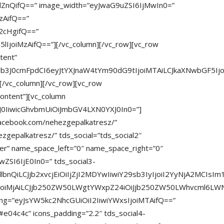
ZnQifQ==” image_width=”eyJwaG9uZSI6IjMwIn0=”
zAifQ==”
2cHgifQ==”
lIjoiMzAifQ==”][/vc_column][/vc_row][vc_row
tent”
LCJwb3J0cmFpdCI6eyJtYXJnaW4tYm90dG9tIjoiMTAiLCJkaXNwbGF
[/vc_column][/vc_row][vc_row
content”][vc_column
XJ0IiwicGhvbmUiOiJmbGV4LXN0YXJ0In0=”]
facebook.com/nehezgepalkatresz/”
gepalkatresz/” tds_social=”tds_social2″
nter” name_space_left=”0″ name_space_right=”0″
ZSI6IjE0In0=” tds_social3-
hZGllbnQiLCJjb2xvcjEiOiIjZjI2MDYwIiwiY29sb3IyIjoiI2YyNjA2M
joiMjAiLCJjb250ZW50LWgtYWxpZ24iOiJjb250ZW50LWhvcml6LWNl
cing=”eyJsYW5kc2NhcGUiOiI2IiwiYWxsIjoiMTAifQ==”
#e04c4c” icons_padding=”2.2″ tds_social4-