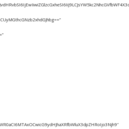
uLWJvdHRvbSI6IjEwIiwiZGlzcGxheSI6IiJ9LCJsYW5kc2NhcGVfbW
hbCUyMGthcGNzb2xhdGJhbg==”
=”
93aWR0aCI6MTAxOCwicG9ydHJhaXRfbWluX3dpZHRoIjo3Njh9″