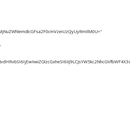
lMjNuZWhlemdlcGFsa2F0cmVzeiUzQyUyRmIlM0U=”
”
uLWJvdHRvbSI6IjEwIiwiZGlzcGxheSI6IiJ9LCJsYW5kc2NhcGVfb