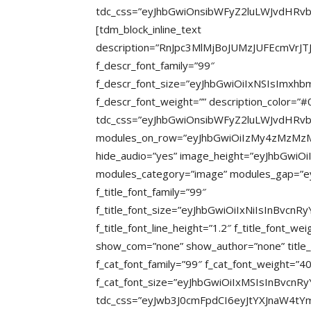
tdc_css=”eyJhbGwiOnsibWFyZ2luLWJvdHRv
[tdm_block_inline_text
description=”RnJpc3MlMjBoJUMzJUFEcmVr
f_descr_font_family=”99″
f_descr_font_size=”eyJhbGwiOiIxNSIsImxhb
f_descr_font_weight=”” description_color=”#
tdc_css=”eyJhbGwiOnsibWFyZ2luLWJvdHRvbSI6
modules_on_row=”eyJhbGwiOiIzMy4zMzMz
hide_audio=”yes” image_height=”eyJhbGwiOi
modules_category=”image” modules_gap=”ey
f_title_font_family=”99″
f_title_font_size=”eyJhbGwiOiIxNiIsInBvcn
f_title_font_line_height=”1.2″ f_title_font
show_com=”none” show_author=”none” title
f_cat_font_family=”99″ f_cat_font_weight=”4
f_cat_font_size=”eyJhbGwiOiIxMSIsInBvcnRyY
tdc_css=”eyJwb3J0cmFpdCI6eyJtYXJnaW4t