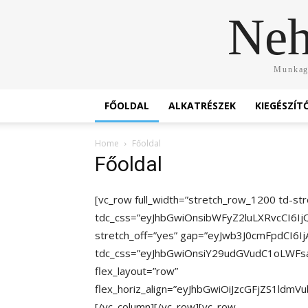
Neh
Munkagé
FŐOLDAL
ALKATRÉSZEK
KIEGÉSZÍT
Home
Főoldal
Főoldal
[vc_row full_width=”stretch_row_1200 td-str
tdc_css=”eyJhbGwiOnsibWFyZ2luLXRvcCI6I
stretch_off=”yes” gap=”eyJwb3J0cmFpdCI6Ij
tdc_css=”eyJhbGwiOnsiY29udGVudC1oLWFsa
flex_layout=”row”
flex_horiz_align=”eyJhbGwiOiJzcGFjZS1ld
[/vc_column][/vc_row][vc_row