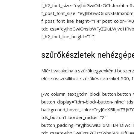
f_h2_font_size=”eyJhbGwiOiIzOCIsImxhbmRz
f_post_font_size=”eyJhbGwiOiIxNSIsImxhbm
f_post_font_line_height=”1.4″ post_color=”
tdc_css=”eyJhbGwiOnsibWFyZ2luLWJvdHRvbSI
f_h2_font_line_height=”1″]
szűrőkészletek nehézgépe
Miért vacakolna a szűrők egyenkénti besze
előre összeállított szűrőkészleteinket 500,
[/vc_column_text][tdm_block_button button
button_display=”tdm-block-button-inline” td
background_hover_color=”eyJ0eXBlIjoiZ3J
tds_button1-border_radius=”2″
button_padding=”eyJhbGwiOiIxMHB4IDIwc
tdc_css=”eyJhbGwiOnsiZGlzcGxheSI6IiJ9fQ==