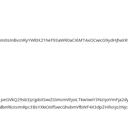
5IjoiIn0sInBvcnRyYWl0X21heF93aWR0aCI6MTAxOCwicG9ydHJha
CIsIm1peGVkQ29sb3JzIjpbXSwiZGVncmVlIjoiLTkwIiwiY3NzIjoiYm
bnRlciIsImRpc3BsYXkiOiIifSwicGhvbmVfbWF4X3dpZHRoIjo3Njcs