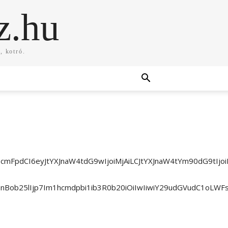
z.hu
, kotró.
b3J0cmFpdCI6eyJtYXJnaW4tdG9wIjoiMjAiLCJtYXJnaW4tYm90dG9
InBob25lIjp7Im1hcmdpbi1ib3R0b20iOiIwIiwiY29udGVudC1oLWF