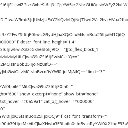
bSI6IjE1IiwiZGlzcGxheSI6IiJ9LCJsYW5kc2NhcGUiOnsibWFyZ2l
JTJDJTIwaW5mb3JtJUMzJUExY2klQzMlQjNrJTIwd2Vic2hvcHVua2t
mRzY2FwZSI6IjE0IiwicG9ydHJhaXQiOiIxMiIsInBob25lIjoiMTQifQ=
000000″ f_descr_font_line_height=”1.4″
IjIwIiwiZGlzcGxheSI6IiJ9fQ==”][td_flex_block_1
MzMzMyUiLCJwaG9uZSI6IjEwMCUifQ==”
I2MCIsInBob25lIjoiNzUifQ==”
JhbGwiOiIzMCIsInBvcnRyYWl0IjoiMjAifQ==” limit=”3″
RyYWl0IjoiMTMiLCJwaG9uZSI6IjE0In0=”
_weight=”600″ show_excerpt=”none” show_btn=”none”
_txt_hover=”#0a59a1″ cat_bg_hover=”#000000″
00″
Wl0IjoiOSIsInBob25lIjoiOCJ9″ f_cat_font_transform=””
Ym90dG9tIjoiMzAiLCJkaXNwbGF5IjoiIn0sInBvcnRyYWl0X21heF