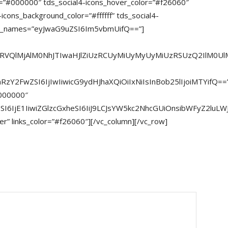
r=”#000000″ tds_social4-icons_hover_color=”#f26060″
-icons_background_color=”#ffffff” tds_social4-
how_names=”eyJwaG9uZSI6Im5vbmUifQ==”]
LRVQlMjAlM0NhJTIwaHJlZiUzRCUyMiUyMyUyMiUzRSUzQ2IlM0U
mRzY2FwZSI6IjIwIiwicG9ydHJhaXQiOiIxNiIsInBob25lIjoiMTYifQ==
#000000″
bSI6IjE1IiwiZGlzcGxheSI6IiJ9LCJsYW5kc2NhcGUiOnsibWFyZ2l
er” links_color=”#f26060″][/vc_column][/vc_row]