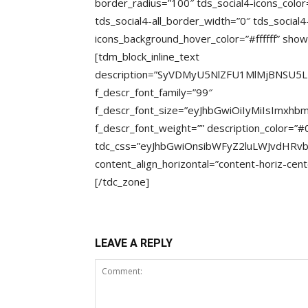
border_radius=”100″ tds_social4-icons_colo
tds_social4-all_border_width=”0″ tds_social4
icons_background_hover_color=”#ffffff” s
[tdm_block_inline_text
description=”SyVDMyU5NlZFU1MlMjBNSU5
f_descr_font_family=”99″
f_descr_font_size=”eyJhbGwiOiIyMiIsImxhb
f_descr_font_weight=”” description_color=”
tdc_css=”eyJhbGwiOnsibWFyZ2luLWJvdHRv
content_align_horizontal=”content-horiz-cent
[/tdc_zone]
LEAVE A REPLY