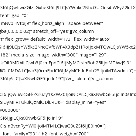
SI6IjQwIiwiZGlzcGxheSI6IiJ9LCJsYW5kc2NhcGUiOnsibWFyZ2lu
tent” gap=”0″
ImNvbHVtbiJ9″ flex_horiz_align=”space-between”
ba(0,0,0,0.02)” stretch_off=”yes”][vc_column
art” flex_grow=”default” width=”1/3″ flex_width=”auto”
heSI6IiJ9LCJsYW5kc2NhcGVfbWF4X3dpZHRoIjoxMTQwLCJsYW5kc
=”182″ media_size_image_width=”300″ image=”129″
UiOiI0MDAiLCJwb3J0cmFpdCI6IjMyMCIsInBob25lIjoiMTAwJSJ9″
iOiI0MDAiLCJwb3J0cmFpdCI6IjMyMCIsInBob25lIjoiMTAwdncifQ=
6IjAiLCJkaXNwbGF5IjoiIn19″][/vc_column][vc_column
dCI6IjQwIiwicGFkZGluZy1sZWZ0IjoiNDAiLCJkaXNwbGF5IjoiIn
lBSiUyMFRFUk0lQzMlODlLRUs=” display_inline=”yes”
=”#000000″
I6IjgiLCJkaXNwbGF5IjoiIn19″
CIsInBvcnRyYWl0IjoiMTMiLCJwaG9uZSI6IjE0In0=”]
2_font_family=”99″ f_h2_font_weight=”700″