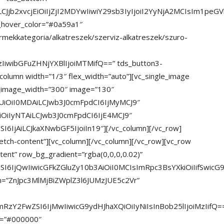
nQiLCJjb2xvcjEiOiIjZjI2MDYwIiwiY29sb3IyIjoiI2YyNjA2MCIsIm
_hover_color=”#0a59a1″
ermekkategoria/alkatreszek/szerviz-alkatreszek/szuro-
zIiwibGFuZHNjYXBlIjoiMTMifQ==” tds_button3-
_column width=”1/3″ flex_width=”auto”][vc_single_image
_image_width=”300″ image=”130″
UiOiI0MDAiLCJwb3J0cmFpdCI6IjMyMCJ9″
iOiIyNTAiLCJwb3J0cmFpdCI6IjE4MCJ9″
6IjAiLCJkaXNwbGF5IjoiIn19″][/vc_column][/vc_row]
etch-content”][vc_column][/vc_column][/vc_row][vc_row
tent” row_bg_gradient=”rgba(0,0,0,0.02)”
SI6IjQwIiwicGFkZGluZy10b3AiOiI0MCIsImRpc3BsYXkiOiIifSw
ion=”ZnJpc3MlMjBiZWplZ3l6JUMzJUE5c2Vr”
mRzY2FwZSI6IjMwIiwicG9ydHJhaXQiOiIyNiIsInBob25lIjoiMzIifQ=
or=”#000000″