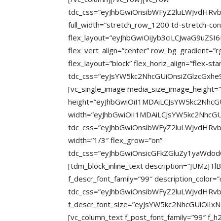
tdc_css=”eyJhbGwiOnsibWFyZ2luLWJvdHRvb
full_width=”stretch_row_1200 td-stretch-con
flex_layout=”eyJhbGwiOiJyb3ciLCJwaG9uZSI6
flex_vert_align=”center” row_bg_gradient=”rg
flex_layout=”block” flex_horiz_align=”flex-st
tdc_css=”eyJsYW5kc2NhcGUiOnsiZGlzcGx
[vc_single_image media_size_image_height
height=”eyJhbGwiOiI1MDAiLCJsYW5kc2NhcG
width=”eyJhbGwiOiI1MDAiLCJsYW5kc2NhcGU
tdc_css=”eyJhbGwiOnsibWFyZ2luLWJvdHRvbSI
width=”1/3″ flex_grow=”on”
tdc_css=”eyJhbGwiOnsicGFkZGluZy1yaWdo
[tdm_block_inline_text description=”JUMzJT
f_descr_font_family=”99″ description_color
tdc_css=”eyJhbGwiOnsibWFyZ2luLWJvdHRvbS
f_descr_font_size=”eyJsYW5kc2NhcGUiOiIxN
[vc_column_text f_post_font_family=”99″ f_h