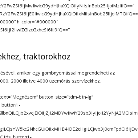
Y2FwZSI6IjMwIiwicG9ydHJhaXQiOiIyNiIsInBob25lIjoiMzIifQ==”
RzY2FwZSI6IjE0IiwicG9ydHJhaXQiOiIxMiIsInBob25lIjoiMTQifQ==
#000000″ h_color=”#000000″
6IjI2IiwiZGlzcGxheSI6IiJ9fQ==”
khez, traktorokhoz
rzésével, amikor egy gombnyomással megrendelheti az
 1000, 2000 illetve 4000 üzemórás szervízekhez.
_text=”Megnézem” button_size=”tdm-btn-lg”
s_button1-
hZGllbnQiLCJjb2xvcjEiOiIjZjI2MDYwIiwiY29sb3IyIjoiI2YyNjA2
HgiLCJsYW5kc2NhcGUiOiIxMHB4IDE2cHgiLCJwb3J0cmFpdCI6Ij
” tds_button1-