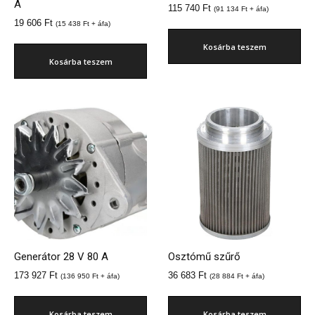
A
115 740
Ft
(
91 134
Ft
+ áfa)
19 606
Ft
(
15 438
Ft
+ áfa)
Kosárba teszem
Kosárba teszem
Generátor 28 V 80 A
Osztómű szűrő
173 927
Ft
36 683
Ft
(
136 950
Ft
+ áfa)
(
28 884
Ft
+ áfa)
Kosárba teszem
Kosárba teszem