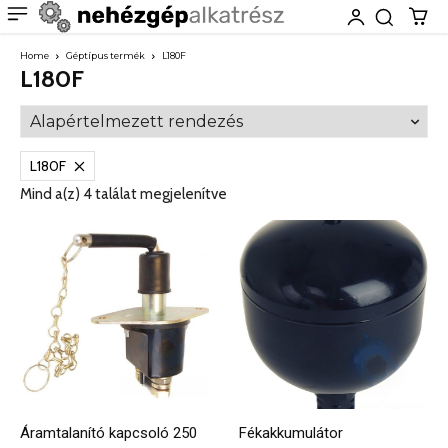
Home
Géptípus termék
L180F
L180F
L180F
Mind a(z) 4 találat megjelenítve
Áramtalanító kapcsoló 250
Fékakkumulátor