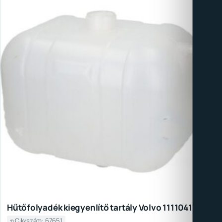
Hűtőfolyadék kiegyenlítő tartály Volvo 11110410
Cikkszám: 67651