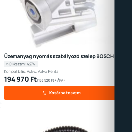
Üzemanyag nyomás szabályozó szelep BOSCH
Cikkszám: 42741
Kompatibilis: Volvo, Volvo Penta
194 970
Ft
(
153 520
Ft
+ ÁFA)
Kosárba teszem