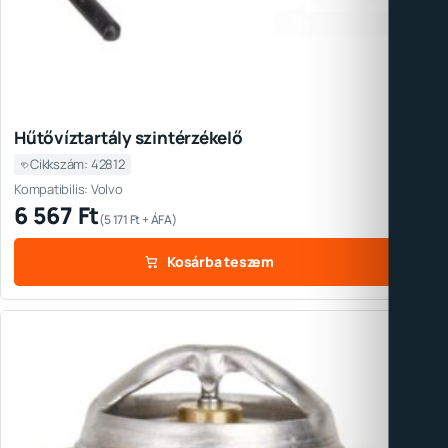
Hűtővíztartály szintérzékelő
Cikkszám: 42812
Kompatibilis: Volvo
6 567
Ft
(
5 171
Ft
+ ÁFA)
Kosárba teszem