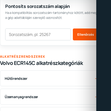
Pontosíts sorozatszám alapján
Ha a kompatibilitás sorozatszám-tartományhoz kötött, add meg
a gép adattábláján szereplő azonosítót.
Sorozatszám
Ellenőrzés
ALKATRÉSZRENDSZEREK
Volvo ECR145C alkatrészkategóriák
→
Hűtőrendszer
→
Üzemanyagrendszer