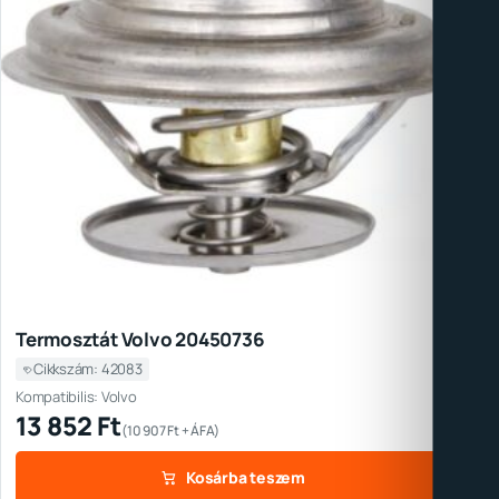
Termosztát Volvo 20450736
Cikkszám: 42083
Kompatibilis: Volvo
13 852
Ft
(
10 907
Ft
+ ÁFA)
Kosárba teszem