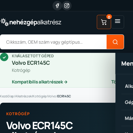
Ugrás a tartalomhoz
0
Menü
nehézgép
alkatrész
Alkatrész keresése
KIVÁLASZTOTT GÉPED
✓
Volvo ECR145C
Me
Kotrógép
Kompatibilis alkatrészek →
Törlés
Alk
Kezdőlap
/
Alkatrészek
/
Kotrógép
/
Volvo
/
ECR145C
Gép
KOTRÓGÉP
Már
Volvo ECR145C