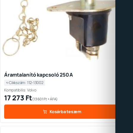
Áramtalanító kapcsoló 250 A
Cikkszám: 112-13002
Kompatibilis: Volvo
17 273
Ft
(
13 601
Ft
+ ÁFA)
Kosárba teszem