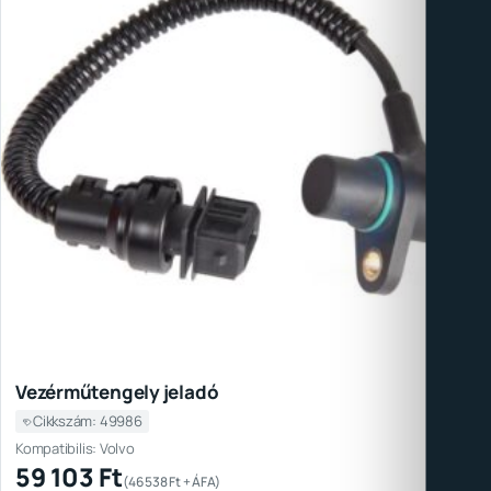
Vezérműtengely jeladó
Cikkszám: 49986
Kompatibilis: Volvo
59 103
Ft
(
46 538
Ft
+ ÁFA)