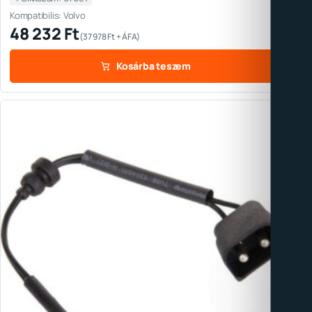
Kompatibilis: Volvo
48 232
Ft
(
37 978
Ft
+ ÁFA)
Kosárba teszem