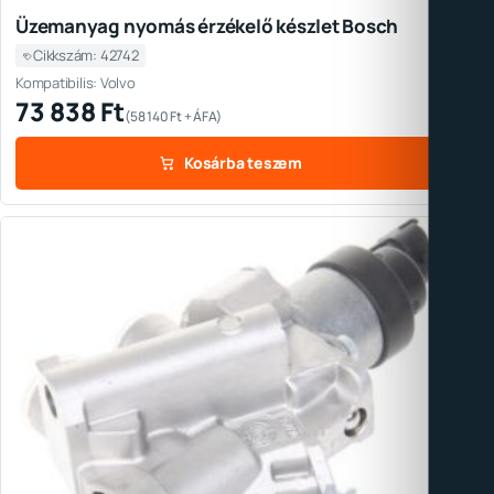
Üzemanyag nyomás érzékelő készlet Bosch
Cikkszám: 42742
Kompatibilis: Volvo
73 838
Ft
(
58 140
Ft
+ ÁFA)
Kosárba teszem