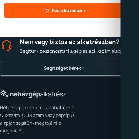
Kosárba teszem
Nem vagy biztos az alkatrészben?
Segítünk beazonosítani a gép és a cikkszám alapján.
Segítséget kérek
nehézgép
alkatrész
Nehézgépekhez keresel alkatrészt?
Cikkszám, OEM szám vagy géptípus
alapján segítünk megtalálni a
megfelelőt.