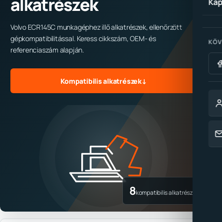
alkatrészek
Kap
Volvo ECR145C munkagéphez illő alkatrészek, ellenőrzött
gépkompatibilitással. Keress cikkszám, OEM- és
KÖV
referenciaszám alapján.
Kompatibilis alkatrészek
↓
8
kompatibilis alkatrész