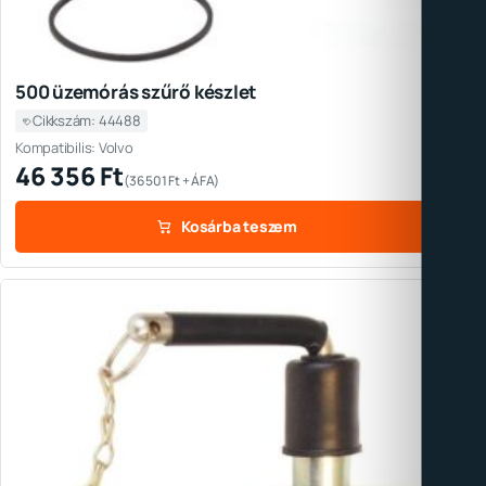
500 üzemórás szűrő készlet
Cikkszám: 44488
Kompatibilis: Volvo
46 356
Ft
(
36 501
Ft
+ ÁFA)
Kosárba teszem