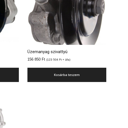
Üzemanyag szivattyú
156 850
Ft
(
123 504
Ft
+ áfa)
Kosárba teszem