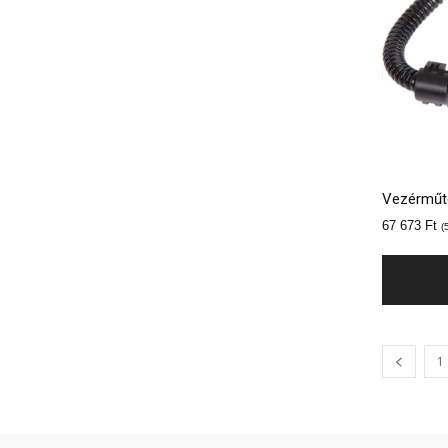
Vezérműte
67 673
Ft
(
1