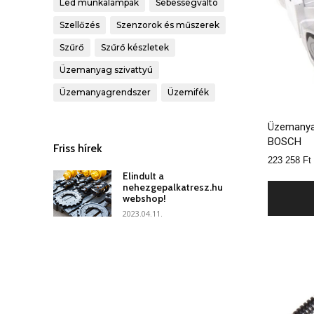
Led munkalámpák
Sebességváltó
Szellőzés
Szenzorok és műszerek
Szűrő
Szűrő készletek
Üzemanyag szivattyú
Üzemanyagrendszer
Üzemifék
Üzemanya
BOSCH
Friss hírek
223 258
Ft
Elindult a
nehezgepalkatresz.hu
webshop!
2023.04.11.