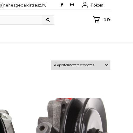
[@]nehezgepalkatresz.hu
Fiókom
0 Ft