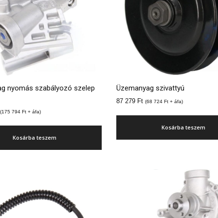
g nyomás szabályozó szelep
Üzemanyag szivattyú
87 279
Ft
(
68 724
Ft
+ áfa)
(
175 794
Ft
+ áfa)
Kosárba teszem
Kosárba teszem