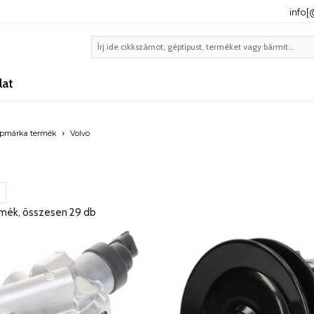
info
lat
pmárka termék
Volvo
mék, összesen 29 db