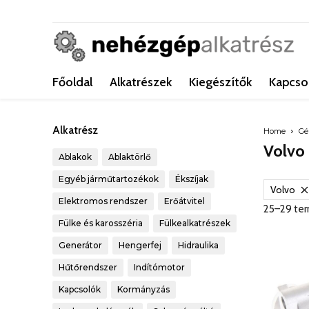
Főoldal
Alkatrészek
Kiegészítők
Kapcso
Alkatrész
Home
Gé
Volvo
Ablakok
Ablaktörlő
Egyéb járműtartozékok
Ékszíjak
Volvo
Elektromos rendszer
Erőátvitel
25–29 ter
Fülke és karosszéria
Fülkealkatrészek
Generátor
Hengerfej
Hidraulika
Hűtőrendszer
Indítómotor
Kapcsolók
Kormányzás