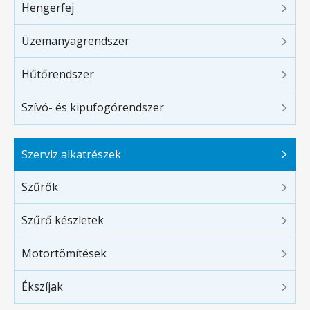
Hengerfej
Üzemanyagrendszer
Hűtőrendszer
Szívó- és kipufogórendszer
Szerviz alkatrészek
Szűrők
Szűrő készletek
Motortömítések
Ékszíjak