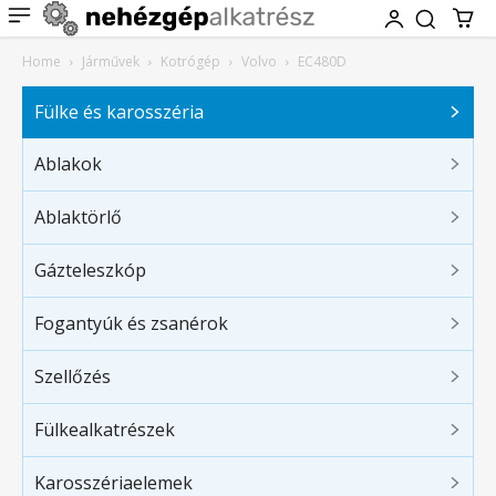
Home
Járművek
Kotrógép
Volvo
EC480D
Fülke és karosszéria
Ablakok
Ablaktörlő
Gázteleszkóp
Fogantyúk és zsanérok
Szellőzés
Fülkealkatrészek
Karosszériaelemek