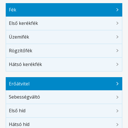
Fék
Első kerékfék
Üzemifék
Rögzítőfék
Hátsó kerékfék
Erőátvitel
Sebességváltó
Első híd
Hátsó híd