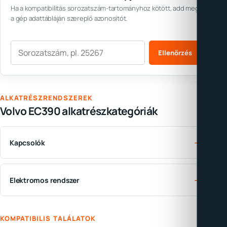
Ha a kompatibilitás sorozatszám-tartományhoz kötött, add meg
a gép adattábláján szereplő azonosítót.
Sorozatszám
Ellenőrzés
ALKATRÉSZRENDSZEREK
Volvo EC390 alkatrészkategóriák
→
Kapcsolók
→
Elektromos rendszer
KOMPATIBILIS TALÁLATOK