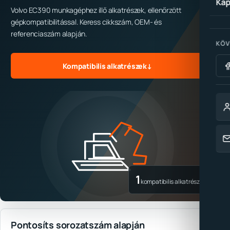
Kap
Volvo EC390 munkagéphez illő alkatrészek, ellenőrzött
gépkompatibilitással. Keress cikkszám, OEM- és
referenciaszám alapján.
KÖV
Kompatibilis alkatrészek
↓
1
kompatibilis alkatrész
Pontosíts sorozatszám alapján