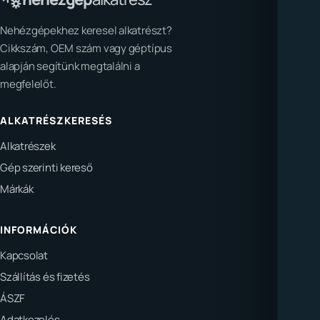
Nehézgépekhez keresel alkatrészt?
Cikkszám, OEM szám vagy géptípus
alapján segítünk megtalálni a
megfelelőt.
ALKATRÉSZKERESÉS
Alkatrészek
Gép szerinti kereső
Márkák
INFORMÁCIÓK
Kapcsolat
Szállítás és fizetés
ÁSZF
Adatkezelés