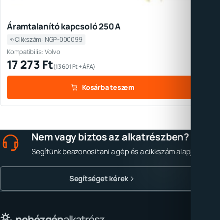
Áramtalanító kapcsoló 250 A
Cikkszám: NGP-000099
Kompatibilis: Volvo
17 273
Ft
(
13 601
Ft
+ ÁFA)
Kosárba teszem
Nem vagy biztos az alkatrészben?
Segítünk beazonosítani a gép és a cikkszám alapján.
Segítséget kérek
nehézgép
alkatrész