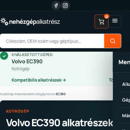
Ugrás a tartalomhoz
0
Menü
nehézgép
alkatrész
Alkatrész keresése
KIVÁLASZTOTT GÉPED
✓
Volvo EC390
Me
Kotrógép
Kompatibilis alkatrészek →
Törlés
Alk
Kezdőlap
/
Alkatrészek
/
Kotrógép
/
Volvo
/
EC390
Gép
KOTRÓGÉP
Már
Volvo EC390 alkatrészek