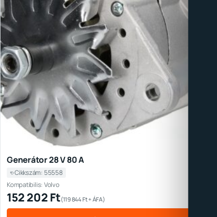
Generátor 28 V 80 A
Cikkszám: 55558
Kompatibilis: Volvo
152 202
Ft
(
119 844
Ft
+ ÁFA)