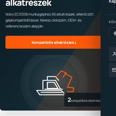
alkatrészek
Kap
Volvo EC330B munkagéphez illő alkatrészek, ellenőrzött
gépkompatibilitással. Keress cikkszám, OEM- és
KÖV
referenciaszám alapján.
Kompatibilis alkatrészek
↓
2
kompatibilis alkatrész