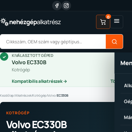
Ugrás a tartalomhoz
0
Menü
nehézgép
alkatrész
Alkatrész keresése
KIVÁLASZTOTT GÉPED
✓
Volvo EC330B
Me
Kotrógép
Kompatibilis alkatrészek →
Törlés
Alk
Kezdőlap
/
Alkatrészek
/
Kotrógép
/
Volvo
/
EC330B
Gép
KOTRÓGÉP
Már
Volvo EC330B