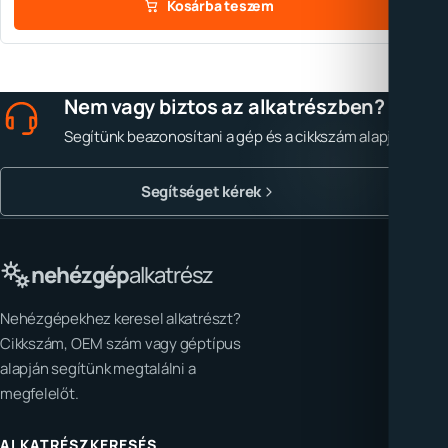
Kosárba teszem
Nem vagy biztos az alkatrészben?
Segítünk beazonosítani a gép és a cikkszám alapján.
Segítséget kérek
nehézgép
alkatrész
Nehézgépekhez keresel alkatrészt?
Cikkszám, OEM szám vagy géptípus
alapján segítünk megtalálni a
megfelelőt.
ALKATRÉSZKERESÉS