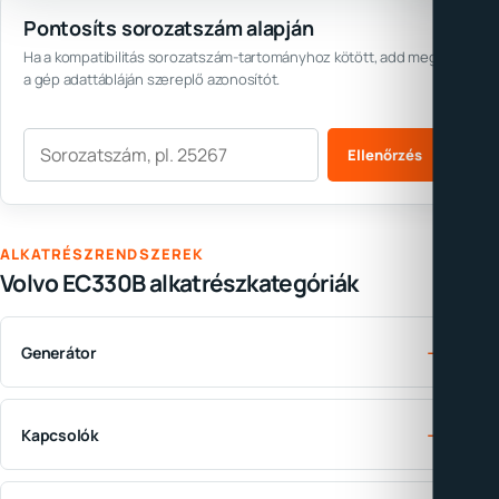
Pontosíts sorozatszám alapján
Ha a kompatibilitás sorozatszám-tartományhoz kötött, add meg
a gép adattábláján szereplő azonosítót.
Sorozatszám
Ellenőrzés
ALKATRÉSZRENDSZEREK
Volvo EC330B alkatrészkategóriák
→
Generátor
→
Kapcsolók