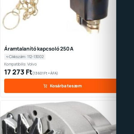
Áramtalanító kapcsoló 250 A
Cikkszám: 112-13002
Kompatibilis: Volvo
17 273
Ft
(
13 601
Ft
+ ÁFA)
Kosárba teszem