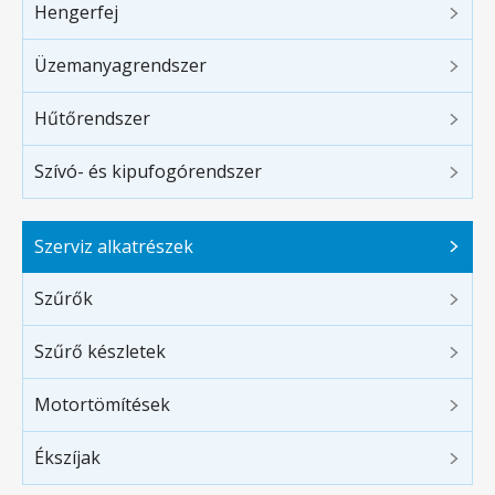
Hengerfej
Üzemanyagrendszer
Hűtőrendszer
Szívó- és kipufogórendszer
Szerviz alkatrészek
Szűrők
Szűrő készletek
Motortömítések
Ékszíjak