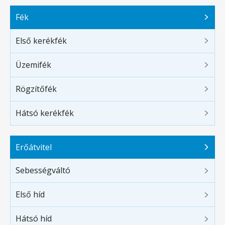
Fék
Első kerékfék
Üzemifék
Rögzítőfék
Hátsó kerékfék
Erőátvitel
Sebességváltó
Első híd
Hátsó híd