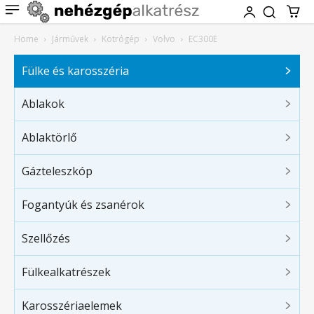
Home
Járművek
Kotrógép
Volvo
EC300E
Fülke és karosszéria
Ablakok
Ablaktörlő
Gázteleszkóp
Fogantyúk és zsanérok
Szellőzés
Fülkealkatrészek
Karosszériaelemek