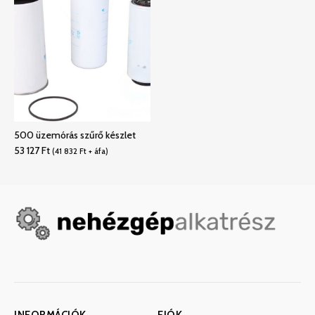
500 üzemórás szűrő készlet
53 127
Ft
(
41 832
Ft
+ áfa)