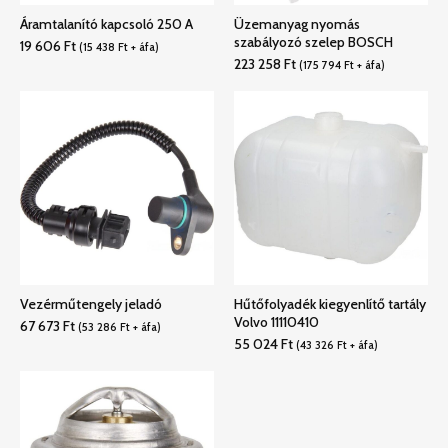
Áramtalanító kapcsoló 250 A
Üzemanyag nyomás
szabályozó szelep BOSCH
19 606
Ft
(
15 438
Ft
+ áfa)
223 258
Ft
(
175 794
Ft
+ áfa)
Vezérműtengely jeladó
Hűtőfolyadék kiegyenlítő tartály
Volvo 11110410
67 673
Ft
(
53 286
Ft
+ áfa)
55 024
Ft
(
43 326
Ft
+ áfa)