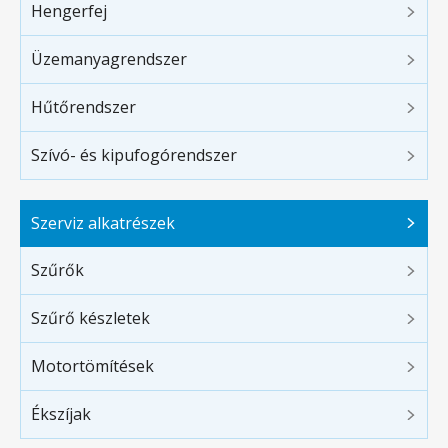
Hengerfej
Üzemanyagrendszer
Hűtőrendszer
Szívó- és kipufogórendszer
Szerviz alkatrészek
Szűrők
Szűrő készletek
Motortömítések
Ékszíjak