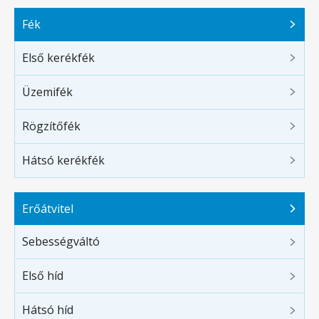
Fék
Első kerékfék
Üzemifék
Rögzítőfék
Hátsó kerékfék
Erőátvitel
Sebességváltó
Első híd
Hátsó híd