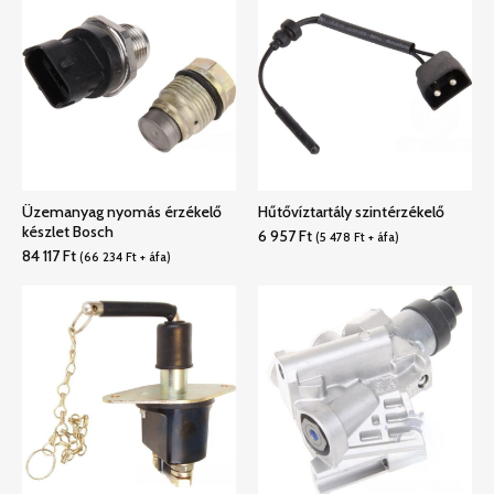
Üzemanyag nyomás érzékelő
Hűtővíztartály szintérzékelő
készlet Bosch
6 957
Ft
(
5 478
Ft
+ áfa)
84 117
Ft
(
66 234
Ft
+ áfa)