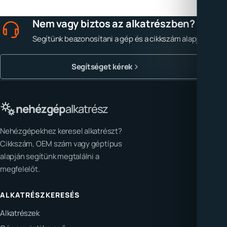
Nem vagy biztos az alkatrészben?
Segítünk beazonosítani a gép és a cikkszám alapján.
Segítséget kérek
nehézgép
alkatrész
Nehézgépekhez keresel alkatrészt?
Cikkszám, OEM szám vagy géptípus
alapján segítünk megtalálni a
megfelelőt.
ALKATRÉSZKERESÉS
Alkatrészek