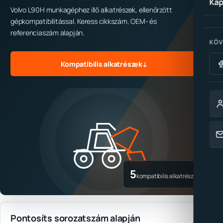
Kap
Volvo L90H munkagéphez illő alkatrészek, ellenőrzött
gépkompatibilitással. Keress cikkszám, OEM- és
referenciaszám alapján.
KÖV
Kompatibilis alkatrészek
↓
5
kompatibilis alkatrész
Pontosíts sorozatszám alapján