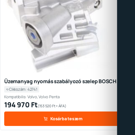
Üzemanyag nyomás szabályozó szelep BOSCH
Cikkszám: 42741
Kompatibilis: Volvo, Volvo Penta
194 970
Ft
(
153 520
Ft
+ ÁFA)
Kosárba teszem