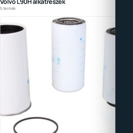
Volvo L90H alkatrészek
5 termék