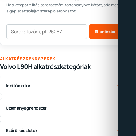
Ha a kompatibilitás sorozatszám-tartományhoz kötött, add meg
a gép adattábláján szereplő azonosítót.
Sorozatszám
Ellenőrzés
ALKATRÉSZRENDSZEREK
Volvo L90H alkatrészkategóriák
→
Indítómotor
→
Üzemanyagrendszer
→
Szűrő készletek