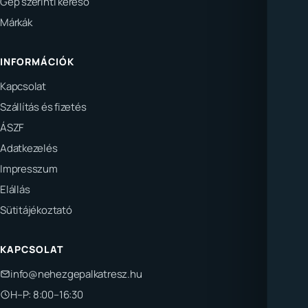
Gép szerinti kereső
Márkák
INFORMÁCIÓK
Kapcsolat
Szállítás és fizetés
ÁSZF
Adatkezelés
Impresszum
Elállás
Sütitájékoztató
KAPCSOLAT
info@nehezgepalkatresz.hu
H–P: 8:00–16:30