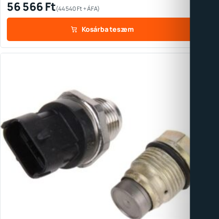
56 566
Ft
(
44 540
Ft
+ ÁFA)
Kosárba teszem