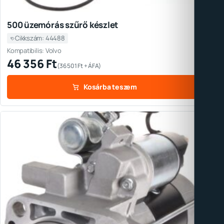
500 üzemórás szűrő készlet
Cikkszám: 44488
Kompatibilis: Volvo
46 356
Ft
(
36 501
Ft
+ ÁFA)
Kosárba teszem