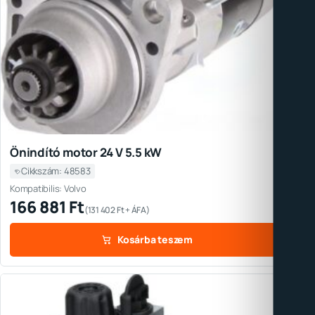
Önindító motor 24 V 5.5 kW
Cikkszám: 48583
Kompatibilis: Volvo
166 881
Ft
(
131 402
Ft
+ ÁFA)
Kosárba teszem