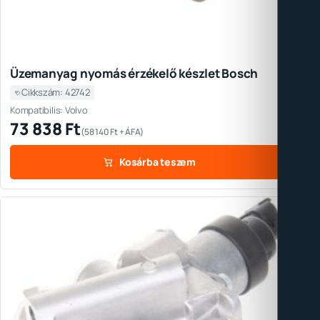
Üzemanyag nyomás érzékelő készlet Bosch
Cikkszám: 42742
Kompatibilis: Volvo
73 838
Ft
(
58 140
Ft
+ ÁFA)
Kosárba teszem