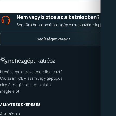
Nem vagy biztos az alkatrészben?
Segítünk beazonosítani a gép és a cikkszám alapján.
Segítséget kérek
nehézgép
alkatrész
Nehézgépekhez keresel alkatrészt?
Cikkszám, OEM szám vagy géptípus
alapján segítünk megtalálni a
megfelelőt.
ALKATRÉSZKERESÉS
Alkatrészek