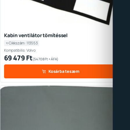
Kabin ventilátor tömítéssel
Cikkszám: 113553
Kompatibilis: Volvo
69 479
Ft
(
54 708
Ft
+ ÁFA)
Kosárba teszem