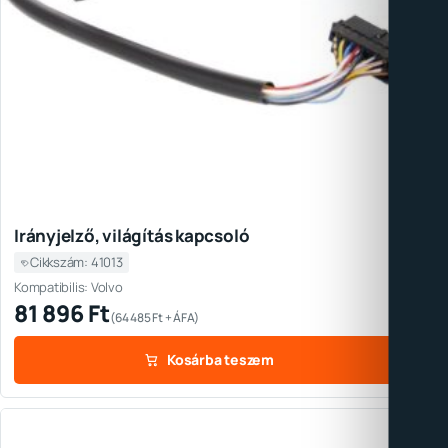
Irányjelző, világítás kapcsoló
Cikkszám: 41013
Kompatibilis: Volvo
81 896
Ft
(
64 485
Ft
+ ÁFA)
Kosárba teszem