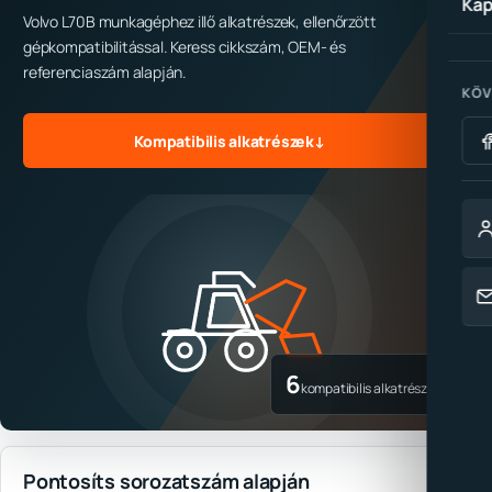
Kap
Volvo L70B munkagéphez illő alkatrészek, ellenőrzött
gépkompatibilitással. Keress cikkszám, OEM- és
referenciaszám alapján.
KÖV
Kompatibilis alkatrészek
↓
6
kompatibilis alkatrész
Pontosíts sorozatszám alapján