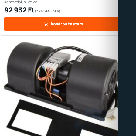
Kompatibilis: Volvo
92 932
Ft
(
73 175
Ft
+ ÁFA)
Kosárba teszem