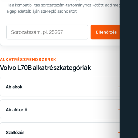
Ha a kompatibilitás sorozatszám-tartományhoz kötött, add meg
a gép adattábláján szereplő azonosítót.
Sorozatszám
Ellenőrzés
ALKATRÉSZRENDSZEREK
Volvo L70B alkatrészkategóriák
→
Ablakok
→
Ablaktörlő
→
Szellőzés