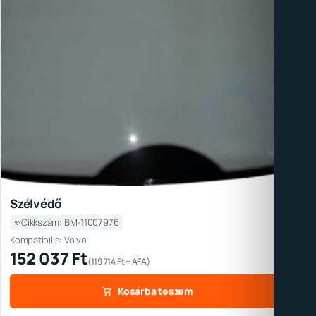
Szélvédő
Cikkszám: BM-11007976
Kompatibilis: Volvo
152 037
Ft
(
119 714
Ft
+ ÁFA)
Kosárba teszem