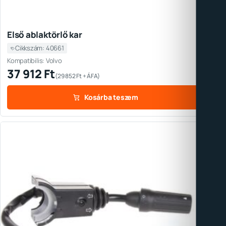
Első ablaktörlő kar
Cikkszám: 40661
Kompatibilis: Volvo
37 912
Ft
(
29 852
Ft
+ ÁFA)
Kosárba teszem