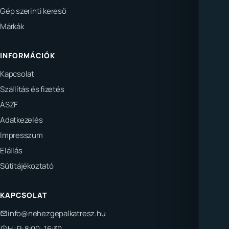
Gép szerinti kereső
Márkák
INFORMÁCIÓK
Kapcsolat
Szállítás és fizetés
ÁSZF
Adatkezelés
Impresszum
Elállás
Sütitájékoztató
KAPCSOLAT
info@nehezgepalkatresz.hu
H–P: 8:00–16:30