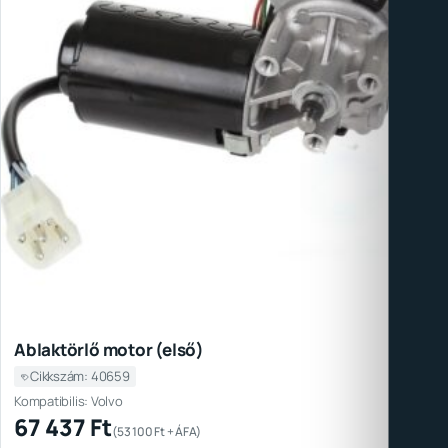
Ablaktörlő motor (első)
Cikkszám: 40659
Kompatibilis: Volvo
67 437
Ft
(
53 100
Ft
+ ÁFA)