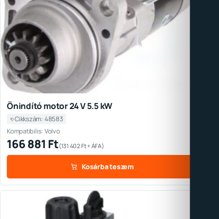
Önindító motor 24 V 5.5 kW
Cikkszám: 48583
Kompatibilis: Volvo
166 881
Ft
(
131 402
Ft
+ ÁFA)
Kosárba teszem