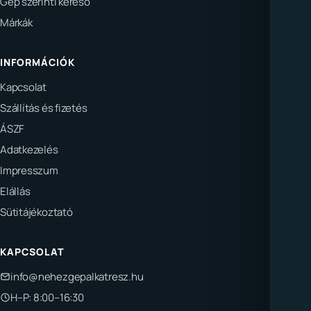
Gép szerinti kereső
Márkák
INFORMÁCIÓK
Kapcsolat
Szállítás és fizetés
ÁSZF
Adatkezelés
Impresszum
Elállás
Sütitájékoztató
KAPCSOLAT
info@nehezgepalkatresz.hu
H–P: 8:00–16:30