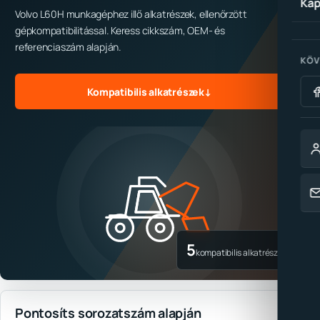
Kap
Volvo L60H munkagéphez illő alkatrészek, ellenőrzött
gépkompatibilitással. Keress cikkszám, OEM- és
referenciaszám alapján.
KÖV
Kompatibilis alkatrészek
↓
5
kompatibilis alkatrész
Pontosíts sorozatszám alapján