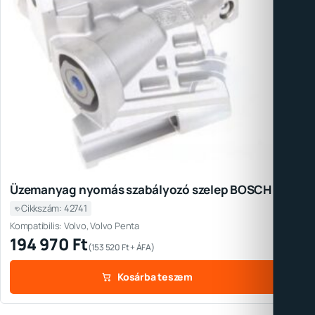
Üzemanyag nyomás szabályozó szelep BOSCH
Cikkszám: 42741
Kompatibilis: Volvo, Volvo Penta
194 970
Ft
(
153 520
Ft
+ ÁFA)
Kosárba teszem