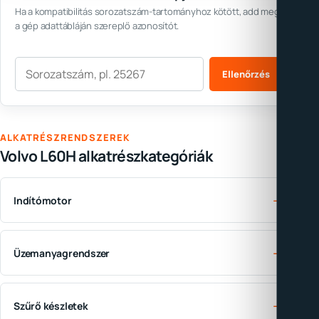
Ha a kompatibilitás sorozatszám-tartományhoz kötött, add meg
a gép adattábláján szereplő azonosítót.
Sorozatszám
Ellenőrzés
ALKATRÉSZRENDSZEREK
Volvo L60H alkatrészkategóriák
→
Indítómotor
→
Üzemanyagrendszer
→
Szűrő készletek