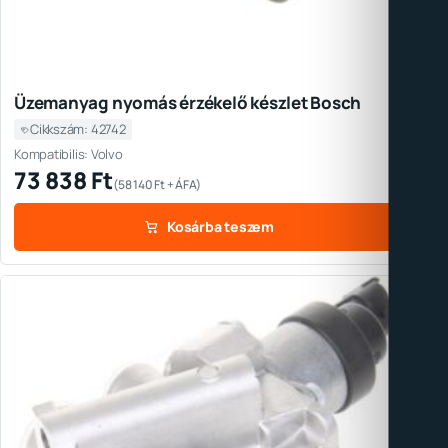
Üzemanyag nyomás érzékelő készlet Bosch
Cikkszám: 42742
Kompatibilis: Volvo
73 838
Ft
(
58 140
Ft
+ ÁFA)
Kosárba teszem