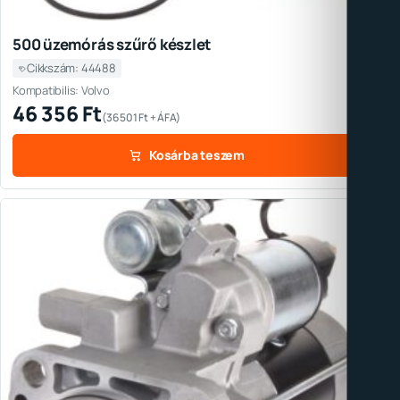
500 üzemórás szűrő készlet
Cikkszám: 44488
Kompatibilis: Volvo
46 356
Ft
(
36 501
Ft
+ ÁFA)
Kosárba teszem