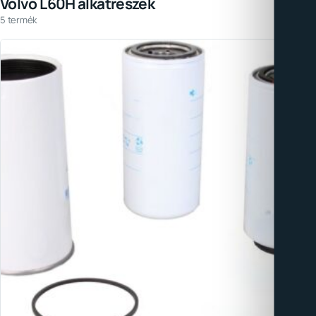
Volvo L60H alkatrészek
5 termék