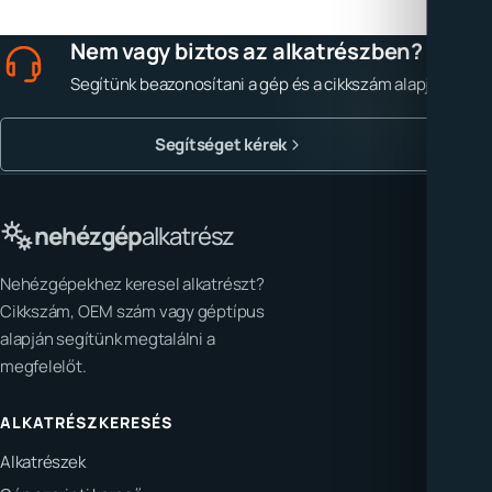
Nem vagy biztos az alkatrészben?
Segítünk beazonosítani a gép és a cikkszám alapján.
Segítséget kérek
nehézgép
alkatrész
Nehézgépekhez keresel alkatrészt?
Cikkszám, OEM szám vagy géptípus
alapján segítünk megtalálni a
megfelelőt.
ALKATRÉSZKERESÉS
Alkatrészek