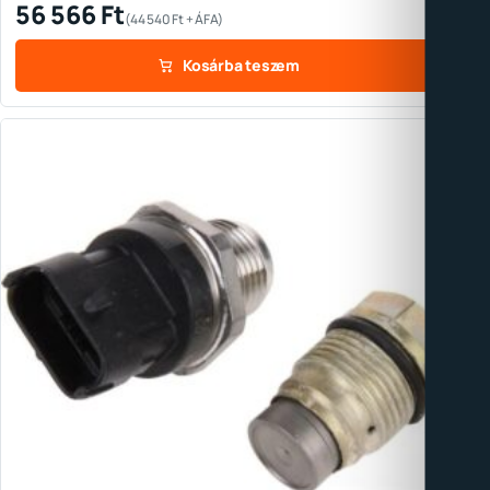
56 566
Ft
(
44 540
Ft
+ ÁFA)
Kosárba teszem