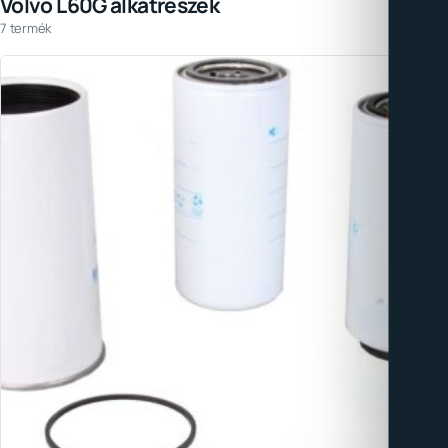
Volvo L60G alkatrészek
7 termék