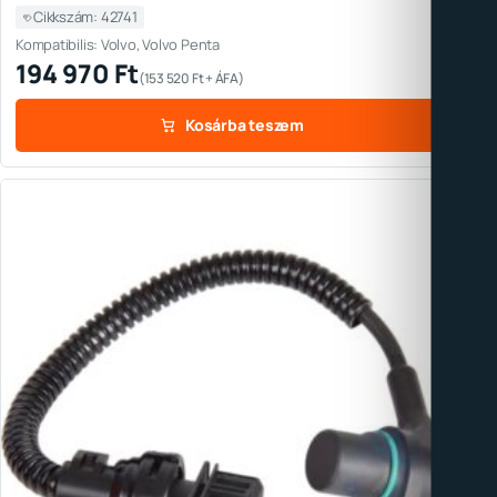
Cikkszám: 42741
Kompatibilis: Volvo, Volvo Penta
194 970
Ft
(
153 520
Ft
+ ÁFA)
Kosárba teszem