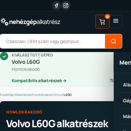
Ugrás a tartalomhoz
0
Menü
nehézgép
alkatrész
Alkatrész keresése
KIVÁLASZTOTT GÉPED
✓
Volvo L60G
Me
Homlokrakodó
Kompatibilis alkatrészek →
Törlés
Alk
Kezdőlap
/
Alkatrészek
/
Homlokrakodó
/
Volvo
/
L60G
Gép
HOMLOKRAKODÓ
Már
Volvo L60G alkatrészek