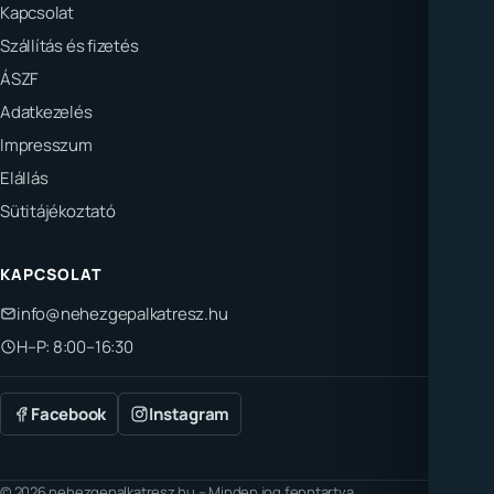
Kapcsolat
Szállítás és fizetés
ÁSZF
Adatkezelés
Impresszum
Elállás
Sütitájékoztató
KAPCSOLAT
info@nehezgepalkatresz.hu
H–P: 8:00–16:30
Facebook
Instagram
© 2026 nehezgepalkatresz.hu – Minden jog fenntartva.