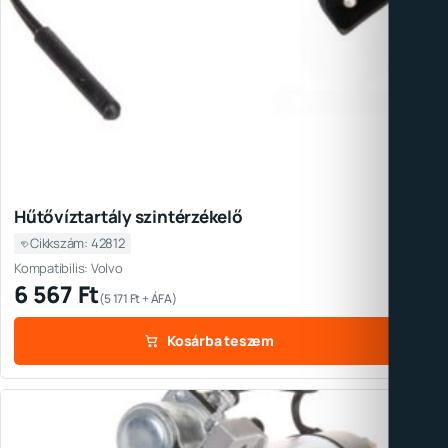
Hűtővíztartály szintérzékelő
Cikkszám: 42812
Kompatibilis: Volvo
6 567
Ft
(
5 171
Ft
+ ÁFA)
Kosárba teszem