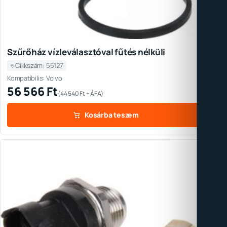
Szűrőház vízleválasztóval fűtés nélküli
Cikkszám: 55127
Kompatibilis: Volvo
56 566
Ft
(
44 540
Ft
+ ÁFA)
Kosárba teszem