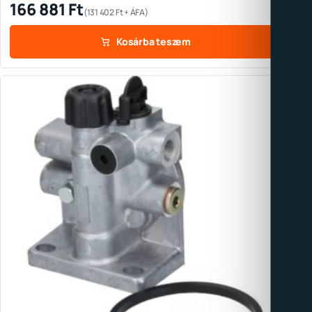
166 881
Ft
(
131 402
Ft
+ ÁFA)
Kosárba teszem