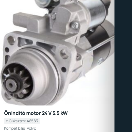
Önindító motor 24 V 5.5 kW
Cikkszám: 48583
Kompatibilis: Volvo