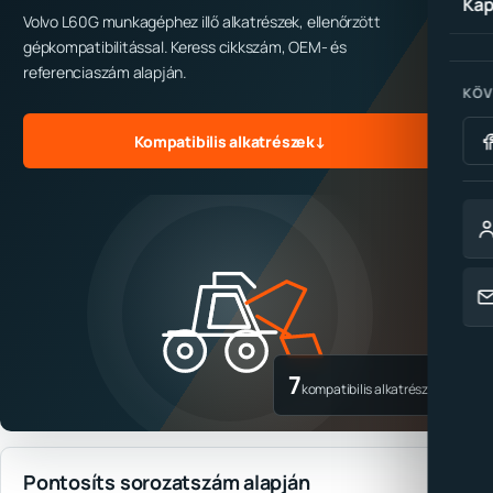
Kap
Volvo L60G munkagéphez illő alkatrészek, ellenőrzött
gépkompatibilitással. Keress cikkszám, OEM- és
referenciaszám alapján.
KÖV
Kompatibilis alkatrészek
↓
7
kompatibilis alkatrész
Pontosíts sorozatszám alapján