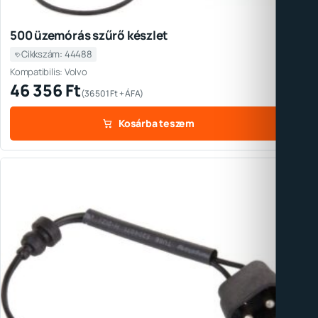
500 üzemórás szűrő készlet
Cikkszám: 44488
Kompatibilis: Volvo
46 356
Ft
(
36 501
Ft
+ ÁFA)
Kosárba teszem