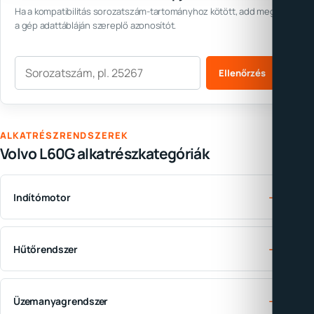
Ha a kompatibilitás sorozatszám-tartományhoz kötött, add meg
a gép adattábláján szereplő azonosítót.
Sorozatszám
Ellenőrzés
ALKATRÉSZRENDSZEREK
Volvo L60G alkatrészkategóriák
→
Indítómotor
→
Hűtőrendszer
→
Üzemanyagrendszer