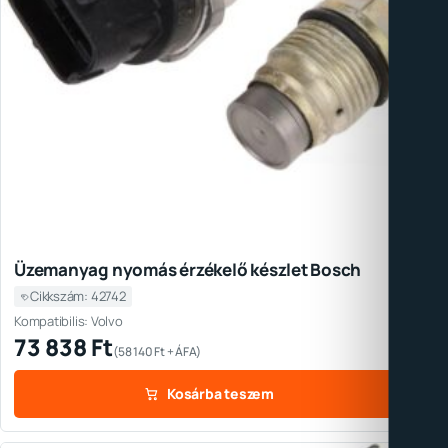
Üzemanyag nyomás érzékelő készlet Bosch
Cikkszám: 42742
Kompatibilis: Volvo
73 838
Ft
(
58 140
Ft
+ ÁFA)
Kosárba teszem