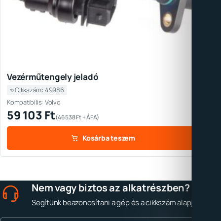
Vezérműtengely jeladó
Cikkszám: 49986
Kompatibilis: Volvo
59 103
Ft
(
46 538
Ft
+ ÁFA)
Kosárba teszem
Nem vagy biztos az alkatrészben?
Segítünk beazonosítani a gép és a cikkszám alapján.