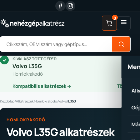
Ugrás a tartalomhoz
0
Menü
nehézgép
alkatrész
Alkatrész keresése
KIVÁLASZTOTT GÉPED
✓
Volvo L35G
Me
Homlokrakodó
Kompatibilis alkatrészek →
Törlés
Alk
Kezdőlap
/
Alkatrészek
/
Homlokrakodó
/
Volvo
/
L35G
Gép
HOMLOKRAKODÓ
Már
Volvo L35G alkatrészek