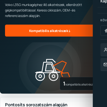
Kap
Volvo L35G munkagéphez illő alkatrészek, ellenőrzött
gépkompatibilitással. Keress cikkszám, OEM- és
referenciaszám alapján.
KÖV
Kompatibilis alkatrészek
↓
1
kompatibilis alkatrész
Pontosíts sorozatszám alapján