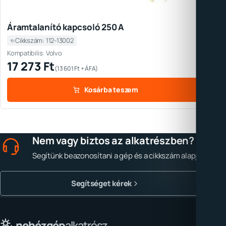
Áramtalanító kapcsoló 250 A
Cikkszám: 112-13002
Kompatibilis: Volvo
17 273
Ft
(
13 601
Ft
+ ÁFA)
Kosárba teszem
Nem vagy biztos az alkatrészben?
Segítünk beazonosítani a gép és a cikkszám alapján.
Segítséget kérek
nehézgép
alkatrész