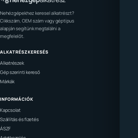
Nehézgépekhez keresel alkatrészt?
Cikkszám, OEM szám vagy géptípus
alapján segítünk megtalálni a
megfelelőt.
ALKATRÉSZKERESÉS
Alkatrészek
Gép szerinti kereső
Márkák
INFORMÁCIÓK
Kapcsolat
Szállítás és fizetés
ÁSZF
Adatkezelés