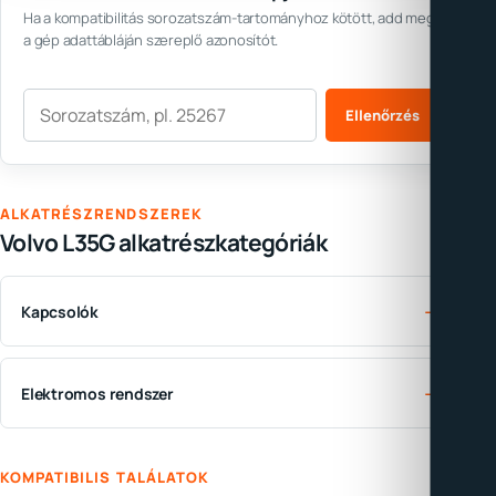
Ha a kompatibilitás sorozatszám-tartományhoz kötött, add meg
a gép adattábláján szereplő azonosítót.
Sorozatszám
Ellenőrzés
ALKATRÉSZRENDSZEREK
Volvo L35G alkatrészkategóriák
→
Kapcsolók
→
Elektromos rendszer
KOMPATIBILIS TALÁLATOK