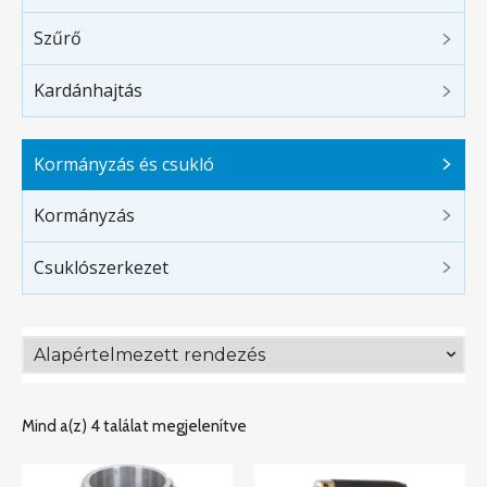
Szűrő
Kardánhajtás
Kormányzás és csukló
Kormányzás
Csuklószerkezet
Mind a(z) 4 találat megjelenítve