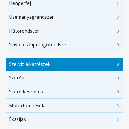
Hengerfej
Üzemanyagrendszer
Hűtőrendszer
Szívó- és kipufogórendszer
Szerviz alkatrészek
Szűrők
Szűrő készletek
Motortömítések
Ékszíjak