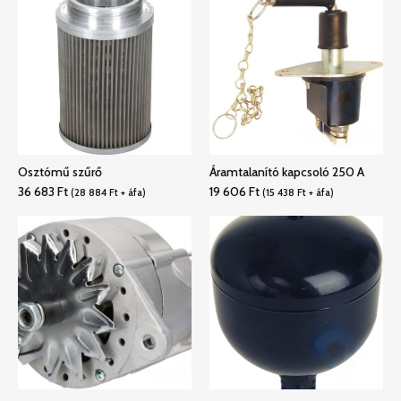
Osztómű szűrő
Áramtalanító kapcsoló 250 A
36 683
Ft
19 606
Ft
(
28 884
Ft
+ áfa)
(
15 438
Ft
+ áfa)