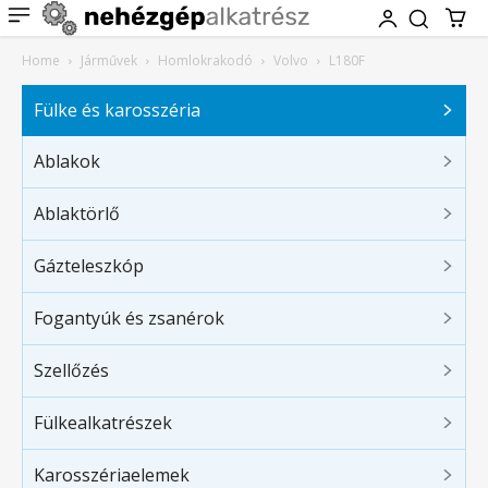
Home
Járművek
Homlokrakodó
Volvo
L180F
Fülke és karosszéria
Ablakok
Ablaktörlő
Gázteleszkóp
Fogantyúk és zsanérok
Szellőzés
Fülkealkatrészek
Karosszériaelemek