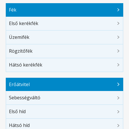
Fék
Első kerékfék
Üzemifék
Rögzítőfék
Hátsó kerékfék
Erőátvitel
Sebességváltó
Első híd
Hátsó híd