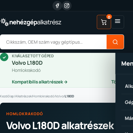
Ugrás a tartalomhoz
0
Menü
nehézgép
alkatrész
Alkatrész keresése
KIVÁLASZTOTT GÉPED
✓
Volvo L180D
Me
Homlokrakodó
Kompatibilis alkatrészek →
Törlés
Alk
Kezdőlap
/
Alkatrészek
/
Homlokrakodó
/
Volvo
/
L180D
Gép
HOMLOKRAKODÓ
Már
Volvo L180D alkatrészek