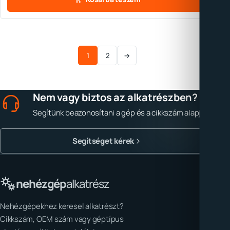
1
2
→
Nem vagy biztos az alkatrészben?
Segítünk beazonosítani a gép és a cikkszám alapján.
Segítséget kérek
nehézgép
alkatrész
Nehézgépekhez keresel alkatrészt?
Cikkszám, OEM szám vagy géptípus