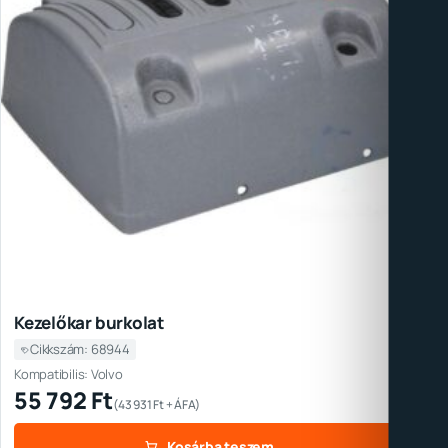
Kezelőkar burkolat
Cikkszám: 68944
Kompatibilis: Volvo
55 792
Ft
(
43 931
Ft
+ ÁFA)
Kosárba teszem