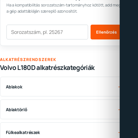
Ha a kompatibilitás sorozatszám-tartományhoz kötött, add meg
a gép adattábláján szereplő azonosítót.
Sorozatszám
Ellenőrzés
ALKATRÉSZRENDSZEREK
Volvo L180D alkatrészkategóriák
→
Ablakok
→
Ablaktörlő
→
Fülkealkatrészek