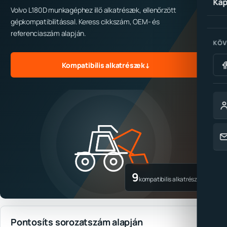
Kap
Volvo L180D munkagéphez illő alkatrészek, ellenőrzött
gépkompatibilitással. Keress cikkszám, OEM- és
referenciaszám alapján.
KÖV
Kompatibilis alkatrészek
↓
9
kompatibilis alkatrész
Pontosíts sorozatszám alapján