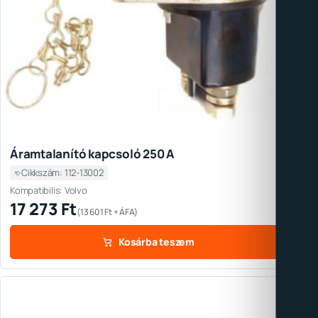
Áramtalanító kapcsoló 250 A
Cikkszám: 112-13002
Kompatibilis: Volvo
17 273
Ft
(
13 601
Ft
+ ÁFA)
Kosárba teszem