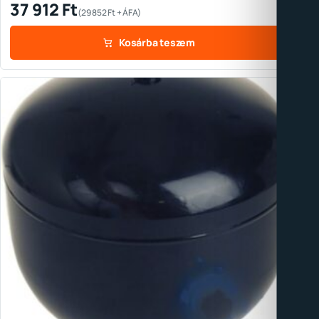
37 912
Ft
(
29 852
Ft
+ ÁFA)
Kosárba teszem