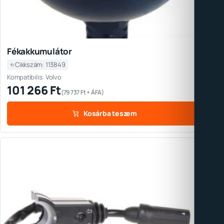
Fékakkumulátor
Cikkszám: 113849
Kompatibilis: Volvo
101 266
Ft
(
79 737
Ft
+ ÁFA)
Kosárba teszem