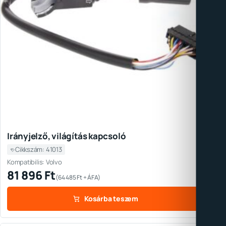
Irányjelző, világítás kapcsoló
Cikkszám: 41013
Kompatibilis: Volvo
81 896
Ft
(
64 485
Ft
+ ÁFA)
Kosárba teszem