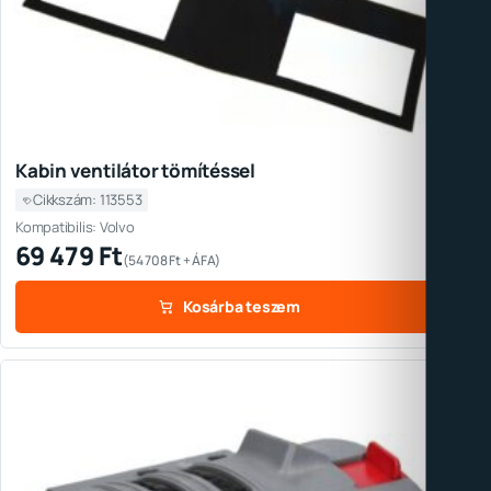
Kabin ventilátor tömítéssel
Cikkszám: 113553
Kompatibilis: Volvo
69 479
Ft
(
54 708
Ft
+ ÁFA)
Kosárba teszem