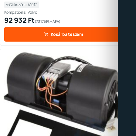
Cikkszám: 41012
Kompatibilis: Volvo
92 932
Ft
(
73 175
Ft
+ ÁFA)
Kosárba teszem