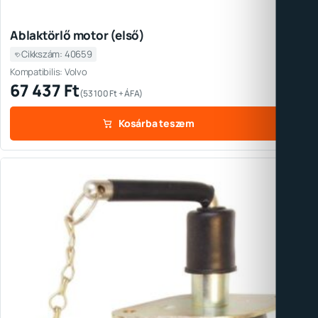
Ablaktörlő motor (első)
Cikkszám: 40659
Kompatibilis: Volvo
67 437
Ft
(
53 100
Ft
+ ÁFA)
Kosárba teszem