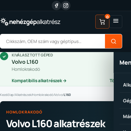
Ugrás a tartalomhoz
0
Menü
nehézgép
alkatrész
Alkatrész keresése
KIVÁLASZTOTT GÉPED
✓
Volvo L160
Me
Homlokrakodó
Kompatibilis alkatrészek →
Törlés
Alk
Kezdőlap
/
Alkatrészek
/
Homlokrakodó
/
Volvo
/
L160
Gép
HOMLOKRAKODÓ
Már
Volvo L160 alkatrészek