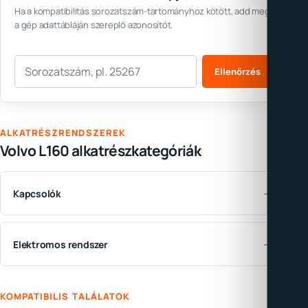
Ha a kompatibilitás sorozatszám-tartományhoz kötött, add meg
a gép adattábláján szereplő azonosítót.
Sorozatszám
Ellenőrzés
ALKATRÉSZRENDSZEREK
Volvo L160 alkatrészkategóriák
→
Kapcsolók
→
Elektromos rendszer
KOMPATIBILIS TALÁLATOK