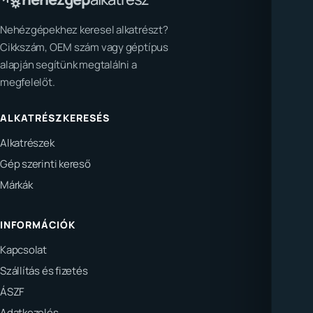
Nehézgépekhez keresel alkatrészt?
Cikkszám, OEM szám vagy géptípus
alapján segítünk megtalálni a
megfelelőt.
ALKATRÉSZKERESÉS
Alkatrészek
Gép szerinti kereső
Márkák
INFORMÁCIÓK
Kapcsolat
Szállítás és fizetés
ÁSZF
Adatkezelés