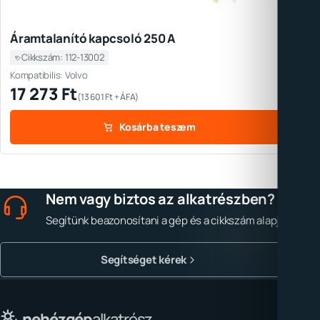
Áramtalanító kapcsoló 250 A
Cikkszám: 112-13002
Kompatibilis: Volvo
17 273
Ft
(
13 601
Ft
+ ÁFA)
Kosárba teszem
Nem vagy biztos az alkatrészben?
Segítünk beazonosítani a gép és a cikkszám alapján.
Segítséget kérek
nehézgép
alkatrész