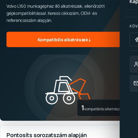
Kap
Volvo L160 munkagéphez illő alkatrészek, ellenőrzött
gépkompatibilitással. Keress cikkszám, OEM- és
referenciaszám alapján.
KÖV
Kompatibilis alkatrészek
↓
1
kompatibilis alkatrész
Pontosíts sorozatszám alapján