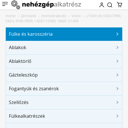
Home
Járművek
Homlokrakodó
Volvo
L150H s/n 5920-7999,
5824, 9185-9999, 14267-15999, 18001-21499
Fülke és karosszéria
Ablakok
Ablaktörlő
Gázteleszkóp
Fogantyúk és zsanérok
Szellőzés
Fülkealkatrészek