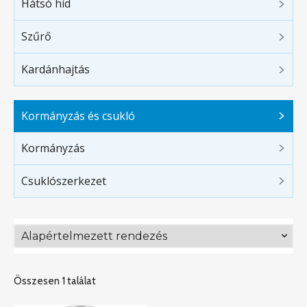
Hátsó híd
Szűrő
Kardánhajtás
Kormányzás és csukló
Kormányzás
Csuklószerkezet
Összesen 1 találat