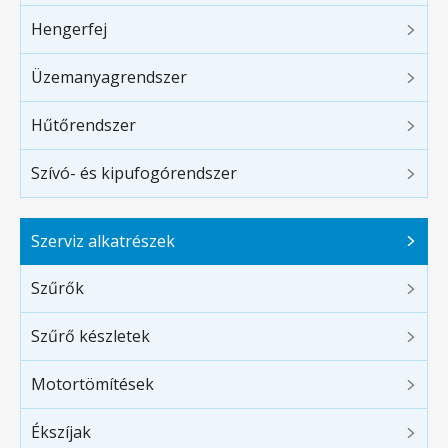
Hengerfej
Üzemanyagrendszer
Hűtőrendszer
Szívó- és kipufogórendszer
Szerviz alkatrészek
Szűrők
Szűrő készletek
Motortömítések
Ékszíjak