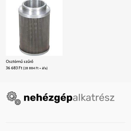
Osztómű szűrő
36 683
Ft
(
28 884
Ft
+ áfa)