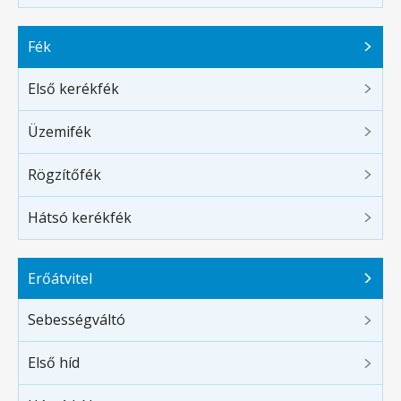
Fék
Első kerékfék
Üzemifék
Rögzítőfék
Hátsó kerékfék
Erőátvitel
Sebességváltó
Első híd