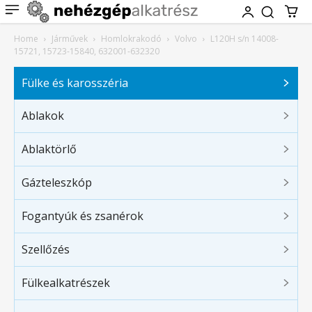
Home
Járművek
Homlokrakodó
Volvo
L120H s/n 14008-
15721, 15723-15840, 632001-632320
Fülke és karosszéria
Ablakok
Ablaktörlő
Gázteleszkóp
Fogantyúk és zsanérok
Szellőzés
Fülkealkatrészek