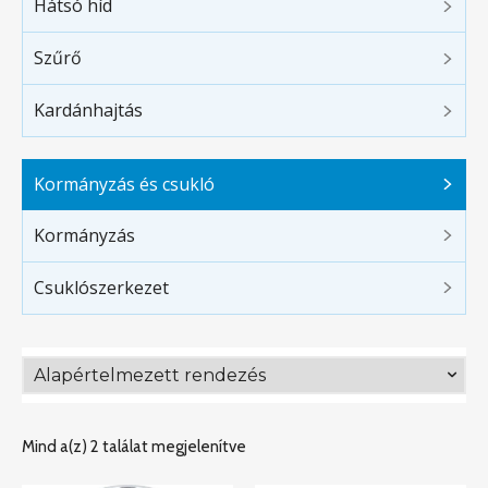
Hátsó híd
Szűrő
Kardánhajtás
Kormányzás és csukló
Kormányzás
Csuklószerkezet
Mind a(z) 2 találat megjelenítve