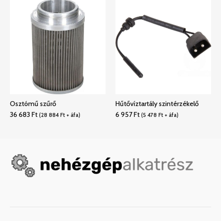
Osztómű szűrő
Hűtővíztartály szintérzékelő
36 683
Ft
6 957
Ft
(
28 884
Ft
+ áfa)
(
5 478
Ft
+ áfa)