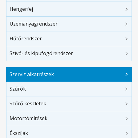
Hengerfej
Üzemanyagrendszer
Hűtőrendszer
Szívó- és kipufogórendszer
Szerviz alkatrészek
Szűrők
Szűrő készletek
Motortömítések
Ékszíjak