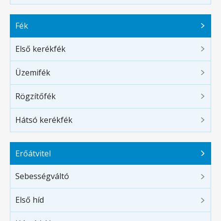
Fék
Első kerékfék
Üzemifék
Rögzítőfék
Hátsó kerékfék
Erőátvitel
Sebességváltó
Első híd