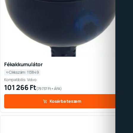
Fékakkumulátor
Cikkszám: 113849
Kompatibilis: Volvo
101 266
Ft
(
79 737
Ft
+ ÁFA)
Kosárba teszem