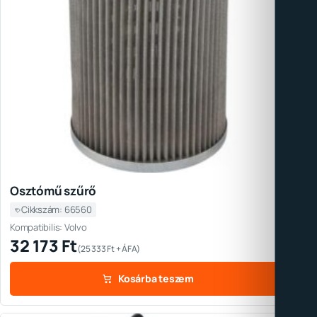
Osztómű szűrő
Cikkszám: 66560
Kompatibilis: Volvo
32 173
Ft
(
25 333
Ft
+ ÁFA)
Kosárba teszem