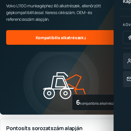
Kap
Volvo L110G munkagéphez illő alkatrészek, ellenőrzött
gépkompatibilitással. Keress cikkszám, OEM- és
referenciaszám alapján.
KÖV
Kompatibilis alkatrészek
↓
6
kompatibilis alkatrész
Pontosíts sorozatszám alapján