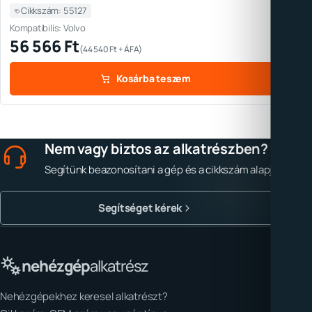
Cikkszám: 55127
Kompatibilis: Volvo
56 566
Ft
(
44 540
Ft
+ ÁFA)
Kosárba teszem
Nem vagy biztos az alkatrészben?
Segítünk beazonosítani a gép és a cikkszám alapján.
Segítséget kérek
nehézgép
alkatrész
Nehézgépekhez keresel alkatrészt?