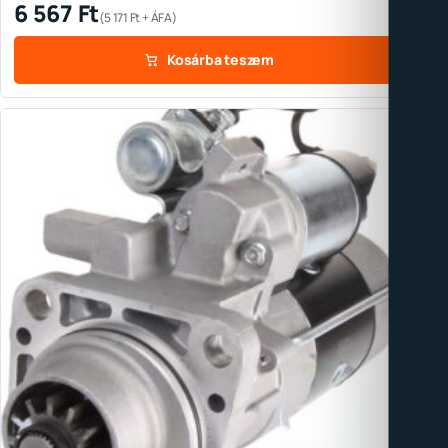
6 567
Ft
(
5 171
Ft
+ ÁFA)
Kosárba teszem