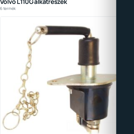
Volvo L110G alkatrészek
6 termék