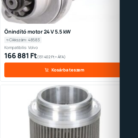
Önindító motor 24 V 5.5 kW
Cikkszám: 48583
Kompatibilis: Volvo
166 881
Ft
(
131 402
Ft
+ ÁFA)
Kosárba teszem