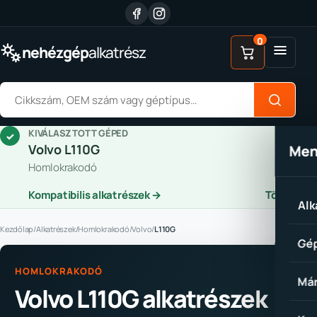
Ugrás a tartalomhoz
0
Menü
nehézgép
alkatrész
Alkatrész keresése
KIVÁLASZTOTT GÉPED
✓
Volvo L110G
Me
Homlokrakodó
Kompatibilis alkatrészek →
Törlés
Alk
Kezdőlap
/
Alkatrészek
/
Homlokrakodó
/
Volvo
/
L110G
Gép
HOMLOKRAKODÓ
Már
Volvo L110G alkatrészek