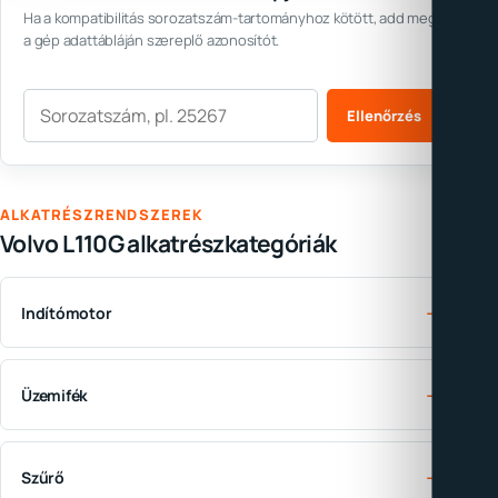
Ha a kompatibilitás sorozatszám-tartományhoz kötött, add meg
a gép adattábláján szereplő azonosítót.
Sorozatszám
Ellenőrzés
ALKATRÉSZRENDSZEREK
Volvo L110G alkatrészkategóriák
→
Indítómotor
→
Üzemifék
→
Szűrő