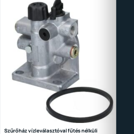
Szűrőház vízleválasztóval fűtés nélküli