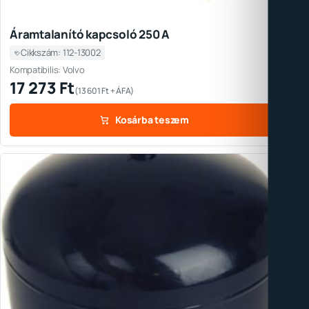
Áramtalanító kapcsoló 250 A
Cikkszám: 112-13002
Kompatibilis: Volvo
17 273
Ft
(
13 601
Ft
+ ÁFA)
Kosárba teszem