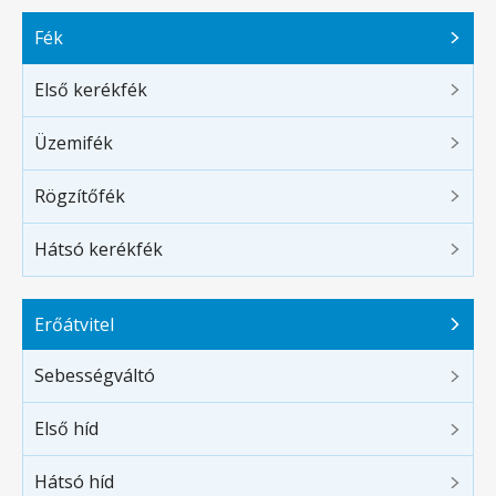
Fék
Első kerékfék
Üzemifék
Rögzítőfék
Hátsó kerékfék
Erőátvitel
Sebességváltó
Első híd
Hátsó híd