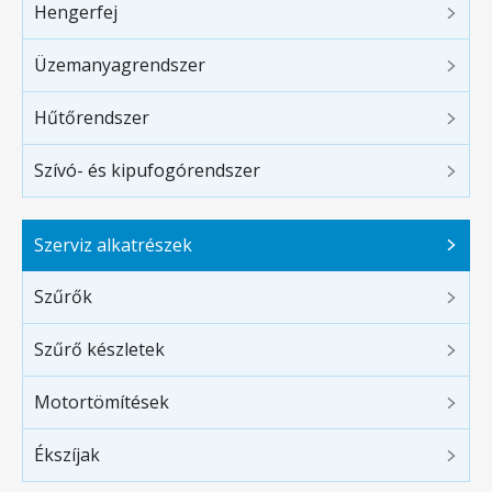
Hengerfej
Üzemanyagrendszer
Hűtőrendszer
Szívó- és kipufogórendszer
Szerviz alkatrészek
Szűrők
Szűrő készletek
Motortömítések
Ékszíjak