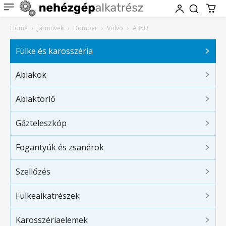
Home
Járművek
Dömper
Volvo
A35D
Fülke és karosszéria
Ablakok
Ablaktörlő
Gázteleszkóp
Fogantyúk és zsanérok
Szellőzés
Fülkealkatrészek
Karosszériaelemek