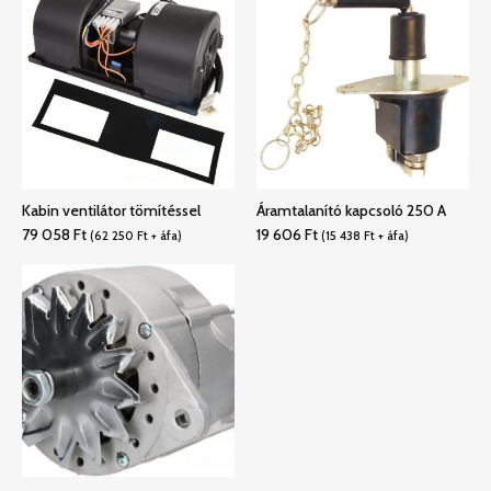
Kabin ventilátor tömítéssel
Áramtalanító kapcsoló 250 A
79 058
Ft
19 606
Ft
(
62 250
Ft
+ áfa)
(
15 438
Ft
+ áfa)