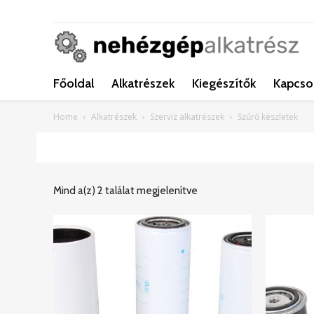
Főoldal
Alkatrészek
Kiegészítők
Kapcso
Home
Alkatrészek
Szerviz alkatrészek
Szűrő készletek
Mind a(z) 2 találat megjelenítve