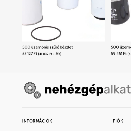
500 üzemórás szűrő készlet
500 üzemór
53 127
Ft
59 451
Ft
(
41 832
Ft
+ áfa)
(
4
INFORMÁCIÓK
FIÓK