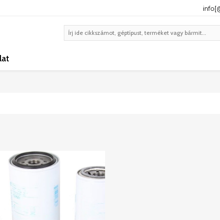
info
lat