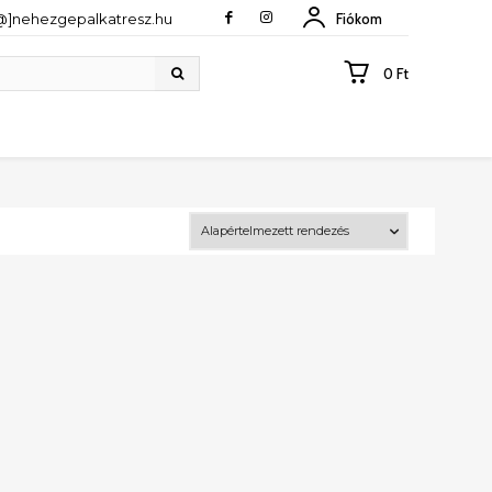
[@]nehezgepalkatresz.hu
Fiókom
0 Ft