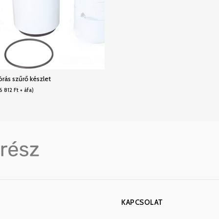
ás szűrő készlet
6 812
Ft
+ áfa)
KAPCSOLAT