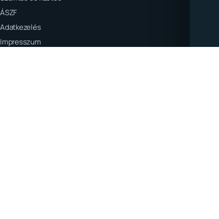
ÁSZF
Adatkezelés
Impresszum
Elállás
Sütitájékoztató
KAPCSOLAT
info@nehezgepalkatresz.hu
H–P: 8:00–16:30
Facebook
Instagram
© 2026 nehezgepalkatresz.hu – Minden jog fenntartva.
Elállás bejelentése