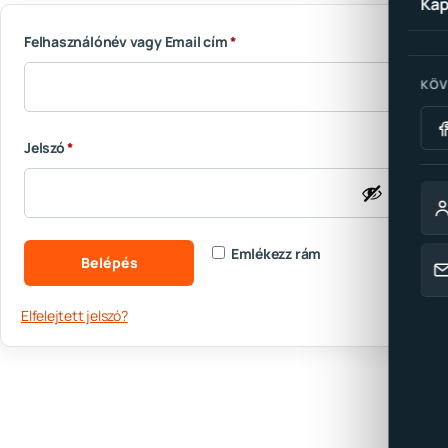
Kap
Kötelező
Felhasználónév vagy Email cím
*
KÖV
Kötelező
Jelszó
*
Emlékezz rám
Belépés
Elfelejtett jelszó?