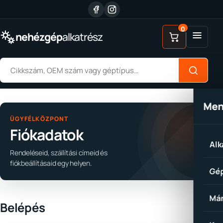
Ugrás a tartalomhoz
0
Menü
nehézgép
alkatrész
Alkatrész keresése
Me
ÜGYFÉLKÖZPONT
Fiókadatok
Alk
Rendeléseid, szállítási címeid és
fiókbeállításaid egy helyen.
Gép
Már
Belépés